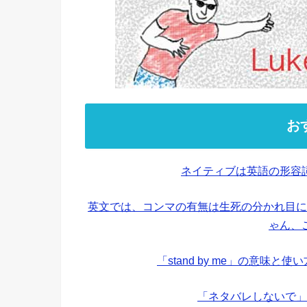
お
ネイティブは英語の形容
英文では、コンマの有無は生死の分かれ目に
ゃん、
「stand by me」の意味
「ネタバレしないで」