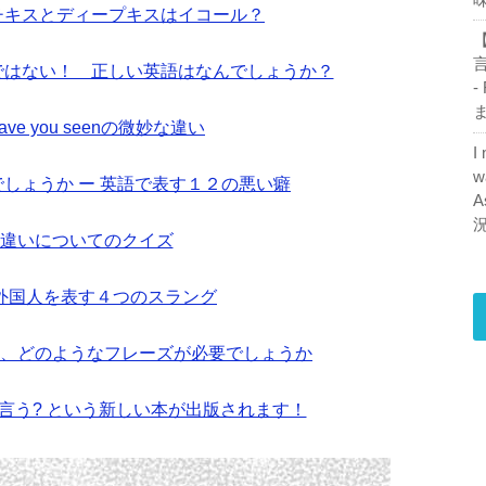
ンチキスとディープキスはイコール？
【
ionではない！ 正しい英語はなんでしょうか？
-
ま
とhave you seenの微妙な違い
I
w
しょうか ー 英語で表す１２の悪い癖
A
byの違いについてのクイズ
外国人を表す４つのスラング
、どのようなフレーズが必要でしょうか
と言う? という新しい本が出版されます！