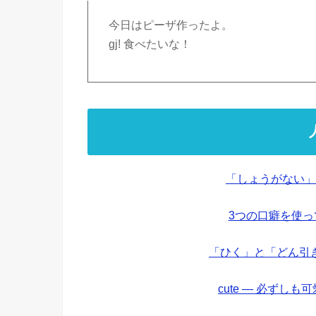
今日はピーザ作ったよ。
gj! 食べたいな！
「しょうがない」
3つの口癖を使
「ひく」と「どん引
cute — 必ずし