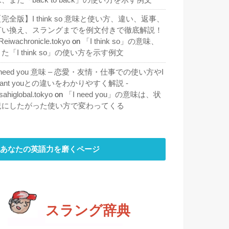
完全版】I think so 意味と使い方、違い、返事、
言い換え、スラングまでを例文付きで徹底解説！
 Reiwachronicle.tokyo
on
「I think so」の意味、
た「I think so」の使い方を示す例文
 need you 意味 – 恋愛・友情・仕事での使い方やI
ant youとの違いをわかりやすく解説 -
sahiglobal.tokyo
on
「I need you」の意味は、状
況にしたがった使い方で変わってくる
あなたの英語力を磨くページ
スラング辞典