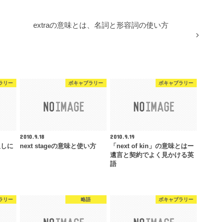
extraの意味とは、名詞と形容詞の使い方
ラリー
ボキャブラリー
ボキャブラリー
2010.9.18
2010.9.19
訳しに
next stageの意味と使い方
「next of kin」の意味とはー
遺言と契約でよく見かける英
語
ラリー
略語
ボキャブラリー