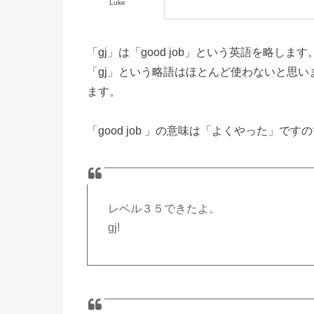
Luke
「gj」は「good job」という英語を略しま
「gj」という略語はほとんど使わないと思い
ます。
「good job 」の意味は「よくやった」
レベル３５できたよ。
gj!