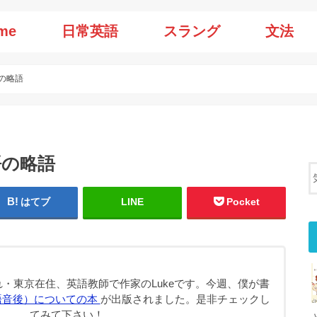
me
日常英語
スラング
文法
の略語
語の略語
はてブ
LINE
Pocket
・東京在住、英語教師で作家のLukeです。今週、僕が書
語音後）についての本
が出版されました。是非チェックし
てみて下さい！