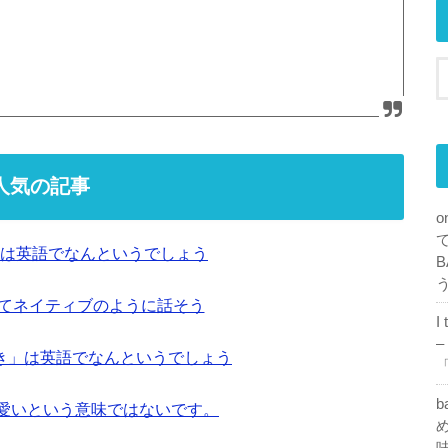
人気の記事
o
は英語でなんというでしょう
B
ってネイティブのように話そう
I
–
き」は英語でなんというでしょう
「
b
も可愛いという意味ではないです。
め
味