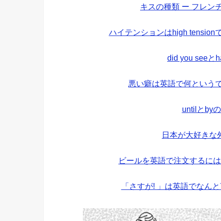
キスの種類 ー フレ
ハイテンションはhigh tens
did you see
悪い癖は英語で何というで
untilと
日本が大好きな
ビールを英語で注文するには
「さすが! 」は英語でなん