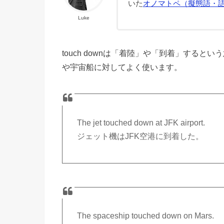
いた
オノマトペ（擬態語・
Luke
touch downは「着陸」や「到着」するとい
や宇宙船に対してよく使います。
The jet touched down at JFK airport.
ジェット機はJFK空港に到着した。
The spaceship touched down on Mars.