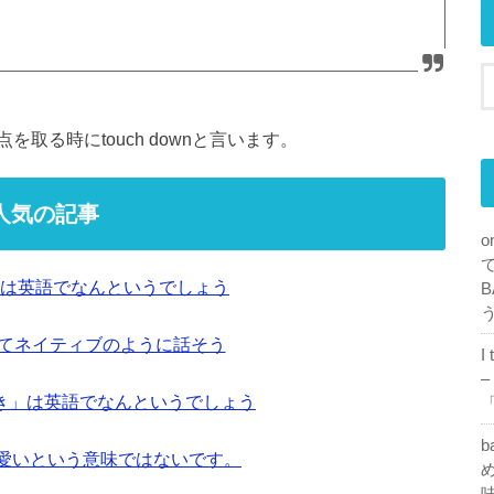
取る時にtouch downと言います。
人気の記事
o
は英語でなんというでしょう
B
ってネイティブのように話そう
I
–
き」は英語でなんというでしょう
「
b
も可愛いという意味ではないです。
め
味