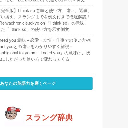
完全版】I think so 意味と使い方、違い、返事、
言い換え、スラングまでを例文付きで徹底解説！
 Reiwachronicle.tokyo
on
「I think so」の意味、
た「I think so」の使い方を示す例文
 need you 意味 – 恋愛・友情・仕事での使い方やI
ant youとの違いをわかりやすく解説 -
sahiglobal.tokyo
on
「I need you」の意味は、状
況にしたがった使い方で変わってくる
あなたの英語力を磨くページ
スラング辞典