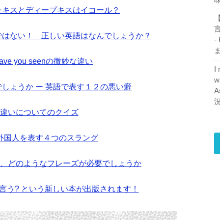
ンチキスとディープキスはイコール？
【
ionではない！ 正しい英語はなんでしょうか？
-
ま
とhave you seenの微妙な違い
I
w
しょうか ー 英語で表す１２の悪い癖
A
byの違いについてのクイズ
外国人を表す４つのスラング
、どのようなフレーズが必要でしょうか
と言う? という新しい本が出版されます！