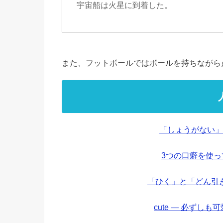
宇宙船は火星に到着した。
また、フットボールではボールを持ちながら点を
「しょうがない」
3つの口癖を使
「ひく」と「どん引
cute — 必ずし