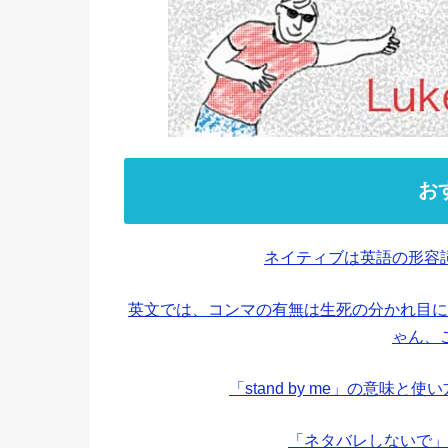
お
ネイティブは英語の形容
英文では、コンマの有無は生死の分かれ目に
ゃん、
「stand by me」の意味
「ネタバレしないで」