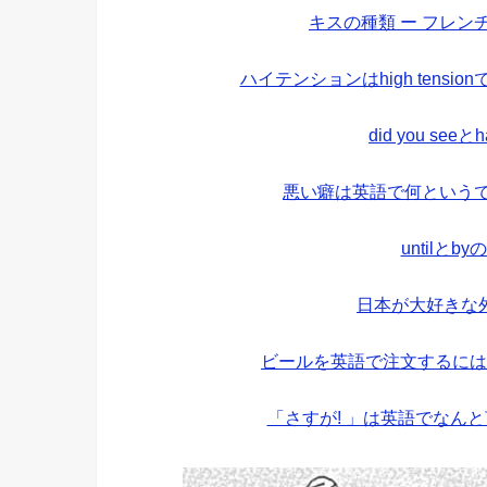
キスの種類 ー フレ
ハイテンションはhigh tens
did you see
悪い癖は英語で何というで
untilと
日本が大好きな
ビールを英語で注文するには
「さすが! 」は英語でなん