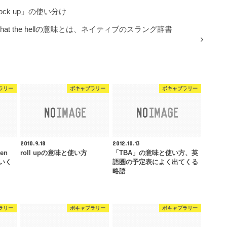
lock up」の使い分け
what the hellの意味とは、ネイティブのスラング辞書
ラリー
ボキャブラリー
ボキャブラリー
2010.9.18
2012.10.13
en
roll upの意味と使い方
「TBA」の意味と使い方、英
でいく
語圏の予定表によく出てくる
略語
ラリー
ボキャブラリー
ボキャブラリー