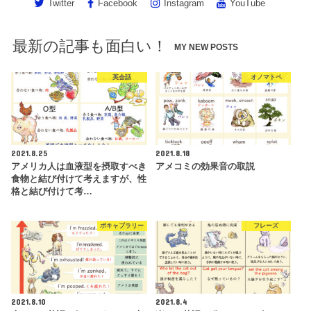
Twitter
Facebook
Instagram
YouTube
最新の記事も面白い！
MY NEW POSTS
英会話
オノマトペ
2021.8.25
2021.8.18
アメリカ人は血液型を摂取すべき
アメコミの効果音の取説
食物と結び付けて考えますが、性
格と結び付けて考…
ボキャブラリー
フレーズ
2021.8.10
2021.8.4