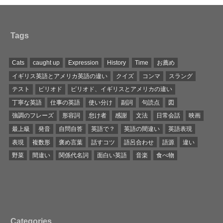
Tags
Cats
caught up
Expression
History
Time
お薦め
イギリス英語とアメリカ英語の違い
クイズ
コンマ
スラング
テスト
ピリオド
ピリオド、イギリスとアメリカの違い
丁寧な英語
仕事の英語
使い分け
副詞
句読点
図
強調のフレーズ
形容詞
怠け者
感謝
文法
日常会話
映画
最上級
発音
自問自答
英語で？
英語の間違い
英語表現
表現
複数形
褒め言葉
話すコツ
語呂合わせ
語源
違い
野菜
間違い
関係代名詞
面白い英語
音楽
食べ物
Categories