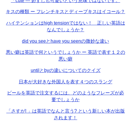
「cute — 必ずしも可愛いという意味ではないです。
キスの種類 ー フレンチキスとディープキスはイコール？
ハイテンションはhigh tensionではない！ 正しい英語は
なんでしょうか？
did you seeとhave you seenの微妙な違い
悪い癖は英語で何というでしょうか ー 英語で表す１２の
悪い癖
untilとbyの違いについてのクイズ
日本が大好きな外国人を表す４つのスラング
ビールを英語で注文するには、どのようなフレーズが必
要でしょうか
「さすが! 」は英語でなんと言う? という新しい本が出版
されます！