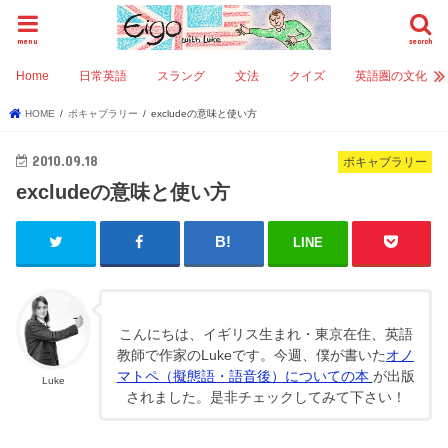
menu
search
Home
日常英語
スラング
文法
クイズ
英語圏の文化
HOME
ボキャブラリー
excludeの意味と使い方
2010.09.18
ボキャブラリー
excludeの意味と使い方
LINE
こんにちは、イギリス生まれ・東京在住、英語
教師で作家のLukeです。今週、僕が書いた
オノ
マトペ（擬態語・語音後）についての本
が出版
Luke
されました。是非チェックしてみて下さい！