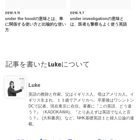
2010.9.11
2010.9.7
under the hoodの意味とは、車
under investigationの意味と
に関係する使い方と比喩的な使い
は、医者も警察もよく使う英語
方
記事を書いたLukeについて
Luke
英語の教師と作家。父はイギリス人、母はアメリカ人。イ
ギリス生まれ、１３歳でアメリカへ。卒業後はワシントン
DCで記者。現在東京に在住。著書に『この英語、どう違
う？』（KADOKAWA)、『とりあえずは英語でなんと言
う？』 (大和書房)、など。NHK基礎英語１と婦人公論の連
載。