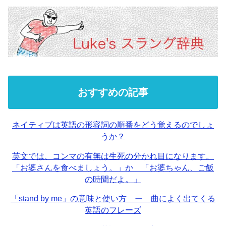
おすすめの記事
ネイティブは英語の形容詞の順番をどう覚えるのでしょ
うか？
英文では、コンマの有無は生死の分かれ目になります。
「お婆さんを食べましょう。」か 「お婆ちゃん、ご飯
の時間だよ。」
「stand by me」の意味と使い方 ー 曲によく出てくる
英語のフレーズ