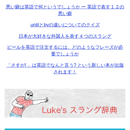
悪い癖は英語で何というでしょうか ー 英語で表す１２の
悪い癖
untilとbyの違いについてのクイズ
日本が大好きな外国人を表す４つのスラング
ビールを英語で注文するには、どのようなフレーズが必
要でしょうか
「さすが! 」は英語でなんと言う? という新しい本が出版
されます！