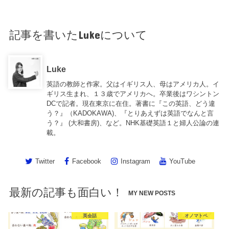
記事を書いたLukeについて
Luke
英語の教師と作家。父はイギリス人、母はアメリカ人。イ
ギリス生まれ、１３歳でアメリカへ。卒業後はワシントン
DCで記者。現在東京に在住。著書に『この英語、どう違
う？』（KADOKAWA)、『とりあえずは英語でなんと言
う？』 (大和書房)、など。NHK基礎英語１と婦人公論の連
載。
Twitter
Facebook
Instagram
YouTube
最新の記事も面白い！
MY NEW POSTS
英会話
オノマトペ