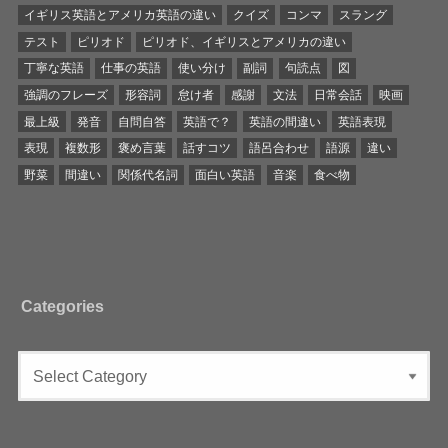
イギリス英語とアメリカ英語の違い
クイズ
コンマ
スラング
テスト
ピリオド
ピリオド、イギリスとアメリカの違い
丁寧な英語
仕事の英語
使い分け
副詞
句読点
図
強調のフレーズ
形容詞
怠け者
感謝
文法
日常会話
映画
最上級
発音
自問自答
英語で？
英語の間違い
英語表現
表現
複数形
褒め言葉
話すコツ
語呂合わせ
語源
違い
野菜
間違い
関係代名詞
面白い英語
音楽
食べ物
Categories