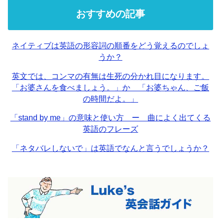
おすすめの記事
ネイティブは英語の形容詞の順番をどう覚えるのでしょ
うか？
英文では、コンマの有無は生死の分かれ目になります。
「お婆さんを食べましょう。」か 「お婆ちゃん、ご飯
の時間だよ。」
「stand by me」の意味と使い方 ー 曲によく出てくる
英語のフレーズ
「ネタバレしないで」は英語でなんと言うでしょうか？