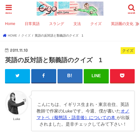
menu
search
Home
日常英語
スラング
文法
クイズ
英語圏の文化
HOME
クイズ
英語の反対語と類義語のクイズ 1
2011.11.10
クイズ
英語の反対語と類義語のクイズ 1
LINE
こんにちは、イギリス生まれ・東京在住、英語
教師で作家のLukeです。今週、僕が書いた
オノ
マトペ（擬態語・語音後）についての本
が出版
Luke
されました。是非チェックしてみて下さい！