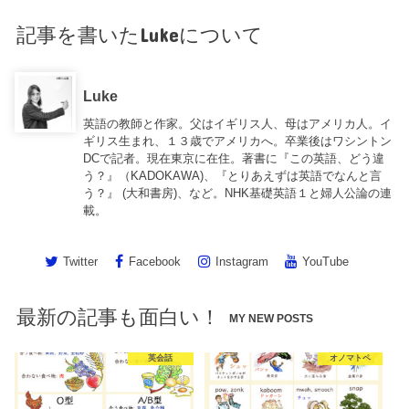
記事を書いたLukeについて
Luke
英語の教師と作家。父はイギリス人、母はアメリカ人。イ
ギリス生まれ、１３歳でアメリカへ。卒業後はワシントン
DCで記者。現在東京に在住。著書に『この英語、どう違
う？』（KADOKAWA)、『とりあえずは英語でなんと言
う？』 (大和書房)、など。NHK基礎英語１と婦人公論の連
載。
Twitter
Facebook
Instagram
YouTube
最新の記事も面白い！
MY NEW POSTS
英会話
オノマトペ