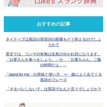
おすすめの記事
ネイティブは英語の形容詞の順番をどう覚えるのでしょ
うか？
英文では、コンマの有無は生死の分かれ目になります。
「お婆さんを食べましょう。」か 「お婆ちゃん、ご飯
の時間だよ。」
「stand by me」の意味と使い方 ー 曲によく出てくる
英語のフレーズ
「ネタバレしないで」は英語でなんと言うでしょうか？