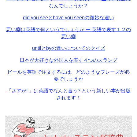
なんでしょうか？
did you seeとhave you seenの微妙な違い
悪い癖は英語で何というでしょうか ー 英語で表す１２の
悪い癖
untilとbyの違いについてのクイズ
日本が大好きな外国人を表す４つのスラング
ビールを英語で注文するには、どのようなフレーズが必
要でしょうか
「さすが! 」は英語でなんと言う? という新しい本が出版
されます！