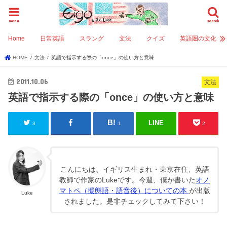
menu
search
Home
日常英語
スラング
文法
クイズ
英語圏の文化
HOME
文法
英語で指示する際の「once」の使い方と意味
2011.10.06
文法
英語で指示する際の「once」の使い方と意味
LINE
3
1
2
こんにちは、イギリス生まれ・東京在住、英語
教師で作家のLukeです。今週、僕が書いた
オノ
マトペ（擬態語・語音後）についての本
が出版
Luke
されました。是非チェックしてみて下さい！