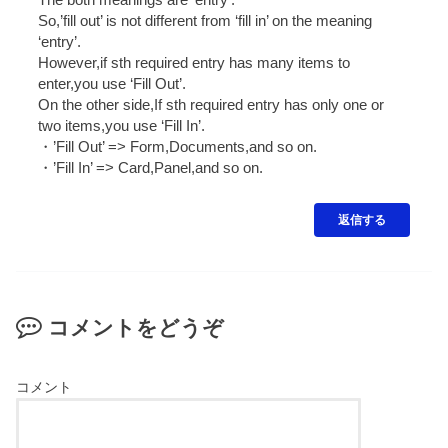
The both meanings are ‘entry’.
So,’fill out’ is not different from ‘fill in’ on the meaning
‘entry’.
However,if sth required entry has many items to
enter,you use ‘Fill Out’.
On the other side,If sth required entry has only one or
two items,you use ‘Fill In’.
・’Fill Out’ => Form,Documents,and so on.
・’Fill In’ => Card,Panel,and so on.
返信する
コメントをどうぞ
コメント