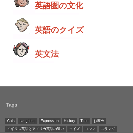
英語圏の文化
英語のクイズ
英文法
Tags
Cats
caught up
Expression
History
Time
お薦め
イギリス英語とアメリカ英語の違い
クイズ
コンマ
スラング