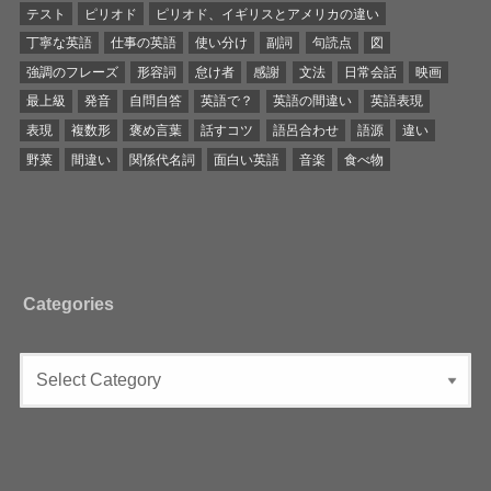
テスト
ピリオド
ピリオド、イギリスとアメリカの違い
丁寧な英語
仕事の英語
使い分け
副詞
句読点
図
強調のフレーズ
形容詞
怠け者
感謝
文法
日常会話
映画
最上級
発音
自問自答
英語で？
英語の間違い
英語表現
表現
複数形
褒め言葉
話すコツ
語呂合わせ
語源
違い
野菜
間違い
関係代名詞
面白い英語
音楽
食べ物
Categories