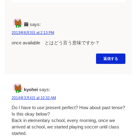
繭
says:
2013年8月3日 at 2:13 PM
once available とはどう言う意味ですか？
返信する
kyohei
says:
2014年3月4日 at 10:32 AM
Do I have to use present perfect? How about past tense?
Is this okay below?
Back in elementary school, every morning, once we
arrived at school, we started playing soccer until class
started.