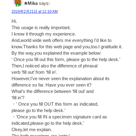
★Mika
says:
2016年2月21日 at 12:10 AM
Hi.
This usage is really important.
I know it through my experience.
And,world wide web offers me everything I’d like to
know.Thanks for this web page and you,too.I gratitude it.
By the way,you explained the example below:
‘ Once you fill out this form, please go to the help desk.’
Then,I noticed also the difference of phrasal
verb ‘fill out’ from ‘fill in’.
However,I’ve never seen the explanation about its
difference so far. Have you ever seen it?
What’s the difference between ‘fill out’ and
‘fill in’?
・’ Once you fill OUT this form as indicated,
please go to the help desk.’
・’Once you fill IN a specimen signature card as
indicated,please go to the help desk.’
Okey,let me explain.