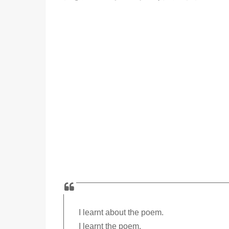
I learnt about the poem.
I learnt the poem.