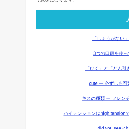
「しょうがない」
3つの口癖を使
「ひく」と「どん引
cute — 必ずし
キスの種類 ー フレ
ハイテンションはhigh tens
did you see