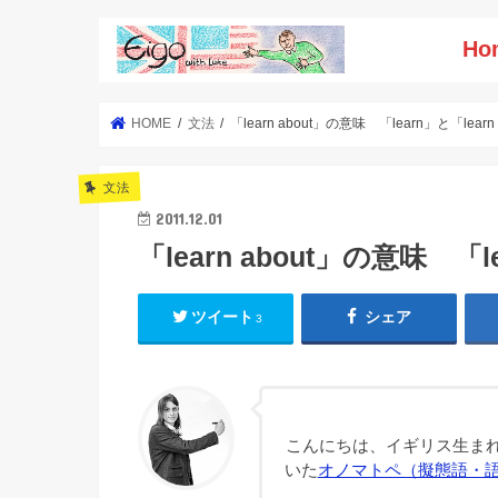
Ho
HOME
文法
「learn about」の意味 「learn」と「lear
文法
2011.12.01
「learn about」の意味 「l
ツイート
シェア
3
こんにちは、イギリス生まれ
いた
オノマトペ（擬態語・