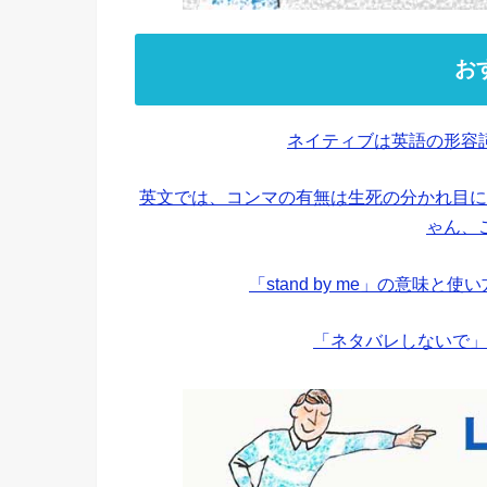
お
ネイティブは英語の形容
英文では、コンマの有無は生死の分かれ目に
ゃん、
「stand by me」の意味
「ネタバレしないで」