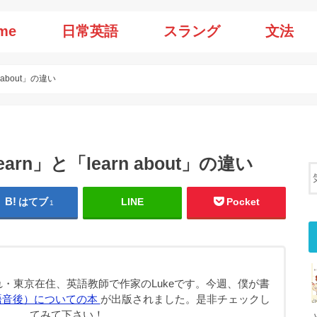
me
日常英語
スラング
文法
n about」の違い
earn」と「learn about」の違い
はてブ
LINE
Pocket
1
・東京在住、英語教師で作家のLukeです。今週、僕が書
語音後）についての本
が出版されました。是非チェックし
てみて下さい！