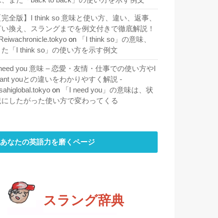
完全版】I think so 意味と使い方、違い、返事、
言い換え、スラングまでを例文付きで徹底解説！
 Reiwachronicle.tokyo
on
「I think so」の意味、
た「I think so」の使い方を示す例文
 need you 意味 – 恋愛・友情・仕事での使い方やI
ant youとの違いをわかりやすく解説 -
sahiglobal.tokyo
on
「I need you」の意味は、状
況にしたがった使い方で変わってくる
あなたの英語力を磨くページ
スラング辞典