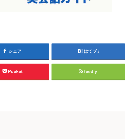
シェア
はてブ
1
Pocket
feedly