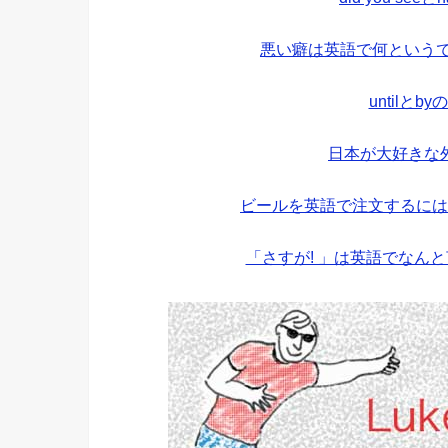
悪い癖は英語で何というで
untilと
日本が大好きな
ビールを英語で注文するには
「さすが! 」は英語でなん