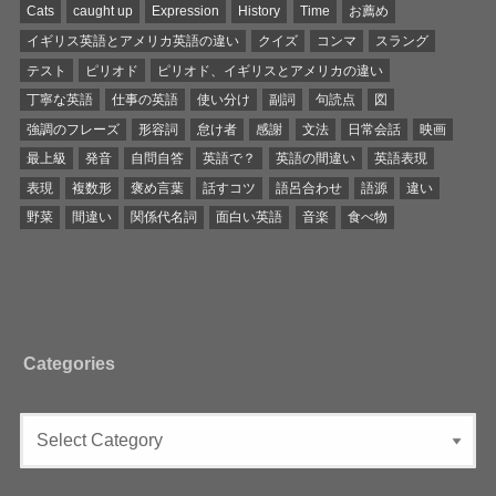
Cats
caught up
Expression
History
Time
お薦め
イギリス英語とアメリカ英語の違い
クイズ
コンマ
スラング
テスト
ピリオド
ピリオド、イギリスとアメリカの違い
丁寧な英語
仕事の英語
使い分け
副詞
句読点
図
強調のフレーズ
形容詞
怠け者
感謝
文法
日常会話
映画
最上級
発音
自問自答
英語で？
英語の間違い
英語表現
表現
複数形
褒め言葉
話すコツ
語呂合わせ
語源
違い
野菜
間違い
関係代名詞
面白い英語
音楽
食べ物
Categories