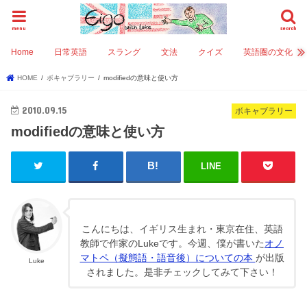
menu
search
Home
日常英語
スラング
文法
クイズ
英語圏の文化
HOME
ボキャブラリー
modifiedの意味と使い方
2010.09.15
ボキャブラリー
modifiedの意味と使い方
LINE
こんにちは、イギリス生まれ・東京在住、英語
教師で作家のLukeです。今週、僕が書いた
オノ
マトペ（擬態語・語音後）についての本
が出版
Luke
されました。是非チェックしてみて下さい！