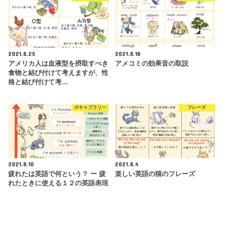
2021.8.25
2021.8.18
アメリカ人は血液型を摂取すべき
アメコミの効果音の取説
食物と結び付けて考えますが、性
格と結び付けて考…
ボキャブラリー
フレーズ
2021.8.10
2021.8.4
疲れたは英語で何という？ ー 疲
楽しい英語の猫のフレーズ
れたときに使える１２の英語表現