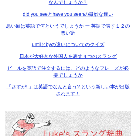
なんでしょうか？
did you seeとhave you seenの微妙な違い
悪い癖は英語で何というでしょうか ー 英語で表す１２の
悪い癖
untilとbyの違いについてのクイズ
日本が大好きな外国人を表す４つのスラング
ビールを英語で注文するには、どのようなフレーズが必
要でしょうか
「さすが! 」は英語でなんと言う? という新しい本が出版
されます！