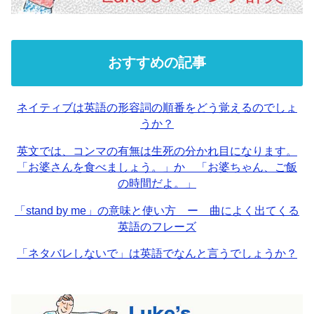
おすすめの記事
ネイティブは英語の形容詞の順番をどう覚えるのでしょ
うか？
英文では、コンマの有無は生死の分かれ目になります。
「お婆さんを食べましょう。」か 「お婆ちゃん、ご飯
の時間だよ。」
「stand by me」の意味と使い方 ー 曲によく出てくる
英語のフレーズ
「ネタバレしないで」は英語でなんと言うでしょうか？