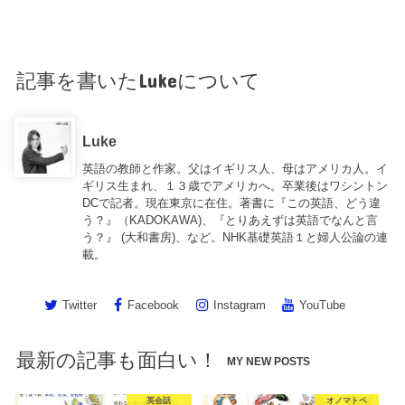
記事を書いたLukeについて
Luke
英語の教師と作家。父はイギリス人、母はアメリカ人。イ
ギリス生まれ、１３歳でアメリカへ。卒業後はワシントン
DCで記者。現在東京に在住。著書に『この英語、どう違
う？』（KADOKAWA)、『とりあえずは英語でなんと言
う？』 (大和書房)、など。NHK基礎英語１と婦人公論の連
載。
Twitter
Facebook
Instagram
YouTube
最新の記事も面白い！
MY NEW POSTS
英会話
オノマトペ