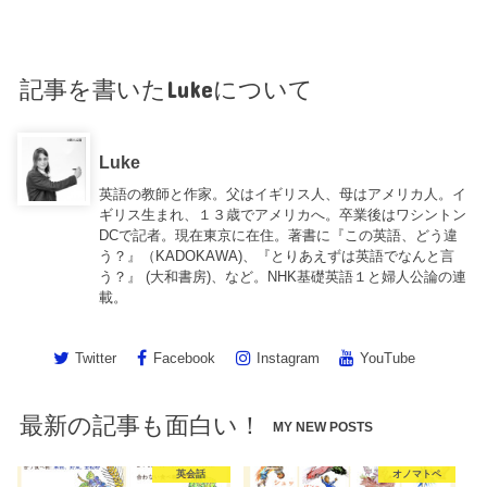
記事を書いたLukeについて
Luke
英語の教師と作家。父はイギリス人、母はアメリカ人。イ
ギリス生まれ、１３歳でアメリカへ。卒業後はワシントン
DCで記者。現在東京に在住。著書に『この英語、どう違
う？』（KADOKAWA)、『とりあえずは英語でなんと言
う？』 (大和書房)、など。NHK基礎英語１と婦人公論の連
載。
Twitter
Facebook
Instagram
YouTube
最新の記事も面白い！
MY NEW POSTS
英会話
オノマトペ