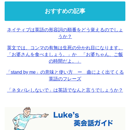
おすすめの記事
ネイティブは英語の形容詞の順番をどう覚えるのでしょ
うか？
英文では、コンマの有無は生死の分かれ目になります。
「お婆さんを食べましょう。」か 「お婆ちゃん、ご飯
の時間だよ。」
「stand by me」の意味と使い方 ー 曲によく出てくる
英語のフレーズ
「ネタバレしないで」は英語でなんと言うでしょうか？