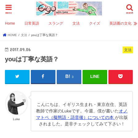
menu
search
Home
日常英語
スラング
文法
クイズ
英語圏の文化
HOME
文法
youは丁寧な英語？
2017.09.06
文法
youは丁寧な英語？
LINE
3
こんにちは、イギリス生まれ・東京在住、英語
教師で作家のLukeです。今週、僕が書いた
オノ
マトペ（擬態語・語音後）についての本
が出版
Luke
されました。是非チェックしてみて下さい！