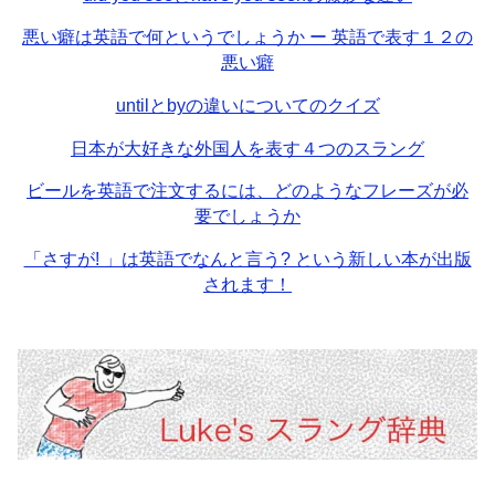
悪い癖は英語で何というでしょうか ー 英語で表す１２の
悪い癖
untilとbyの違いについてのクイズ
日本が大好きな外国人を表す４つのスラング
ビールを英語で注文するには、どのようなフレーズが必
要でしょうか
「さすが! 」は英語でなんと言う? という新しい本が出版
されます！