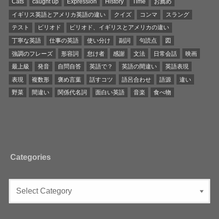
Cats
caught up
Expression
History
Time
お薦め
イギリス英語とアメリカ英語の違い
クイズ
コンマ
スラング
テスト
ピリオド
ピリオド、イギリスとアメリカの違い
丁寧な英語
仕事の英語
使い分け
副詞
句読点
図
強調のフレーズ
形容詞
怠け者
感謝
文法
日常会話
映画
最上級
発音
自問自答
英語で？
英語の間違い
英語表現
表現
複数形
褒め言葉
話すコツ
語呂合わせ
語源
違い
野菜
間違い
関係代名詞
面白い英語
音楽
食べ物
Categories