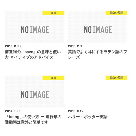
文法
面白い英語
2010.11.22
2010.11.1
前置詞の「save」の意味と使い
英語でよく耳にするラテン語のフ
方 ネイティブのアドバイス
レーズ
文法
面白い英語
2013.6.28
2010.8.13
「being」の使い方 ー 進行形の
ハリー・ポッター英語
受動態は意外と簡単です