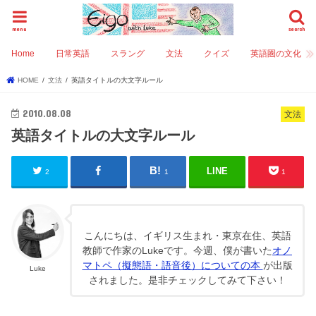
menu
search
Home
日常英語
スラング
文法
クイズ
英語圏の文化
HOME
文法
英語タイトルの大文字ルール
2010.08.08
文法
英語タイトルの大文字ルール
LINE
2
1
1
こんにちは、イギリス生まれ・東京在住、英語
教師で作家のLukeです。今週、僕が書いた
オノ
マトペ（擬態語・語音後）についての本
が出版
Luke
されました。是非チェックしてみて下さい！