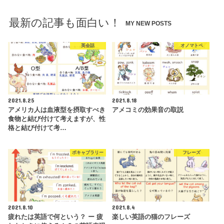
最新の記事も面白い！
MY NEW POSTS
英会話
オノマトペ
2021.8.25
2021.8.18
アメリカ人は血液型を摂取すべき
アメコミの効果音の取説
食物と結び付けて考えますが、性
格と結び付けて考…
ボキャブラリー
フレーズ
2021.8.10
2021.8.4
疲れたは英語で何という？ ー 疲
楽しい英語の猫のフレーズ