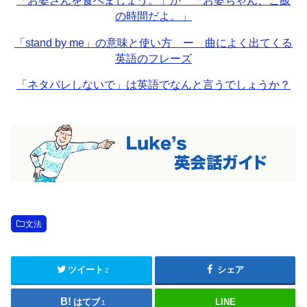
「お婆さんを食べましょう。」か 「お婆ちゃん、ご飯
の時間だよ。」
「stand by me」の意味と使い方 ー 曲によく出てくる
英語のフレーズ
「ネタバレしないで」は英語でなんと言うでしょうか？
文法
ツイート
シェア
2
はてブ
LINE
1