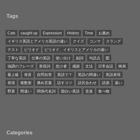
Tags
Cats
caught up
Expression
History
Time
お薦め
イギリス英語とアメリカ英語の違い
クイズ
コンマ
スラング
テスト
ピリオド
ピリオド、イギリスとアメリカの違い
丁寧な英語
仕事の英語
使い分け
副詞
句読点
図
強調のフレーズ
形容詞
怠け者
感謝
文法
日常会話
映画
最上級
発音
自問自答
英語で？
英語の間違い
英語表現
表現
複数形
褒め言葉
話すコツ
語呂合わせ
語源
違い
野菜
間違い
関係代名詞
面白い英語
音楽
食べ物
Categories