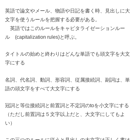
英語で論文やメール、物語や日記を書く時、見出しに大
文字を使うルールを把握する必要がある。
英語ではこのルールをキャピタライゼーションルー
ル (capitalization rules)と呼ぶ。
タイトルの始めと終わりはどんな単語でも頭文字を大文
字にする
名詞、代名詞、動詞、形容詞、従属接続詞、副詞は、単
語の頭文字をすべて大文字にする
冠詞と等位接続詞と前置詞と不定詞のtoを小文字にする
（ただし前置詞は５文字以上だと、大文字にしてもよ
い）
この三つのルールに従うと見出しの大文字は正しく書け