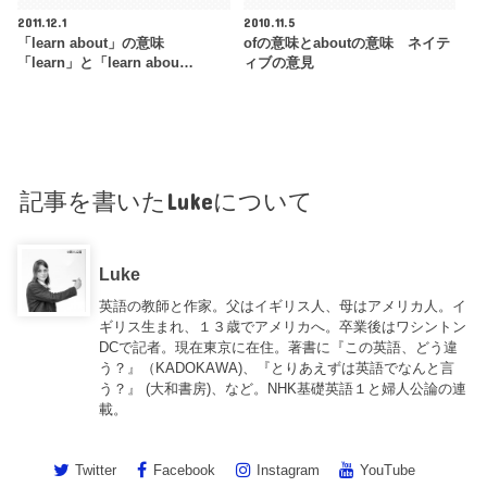
2011.12.1
2010.11.5
「learn about」の意味
ofの意味とaboutの意味 ネイテ
「learn」と「learn abou…
ィブの意見
記事を書いたLukeについて
Luke
英語の教師と作家。父はイギリス人、母はアメリカ人。イ
ギリス生まれ、１３歳でアメリカへ。卒業後はワシントン
DCで記者。現在東京に在住。著書に『この英語、どう違
う？』（KADOKAWA)、『とりあえずは英語でなんと言
う？』 (大和書房)、など。NHK基礎英語１と婦人公論の連
載。
Twitter
Facebook
Instagram
YouTube