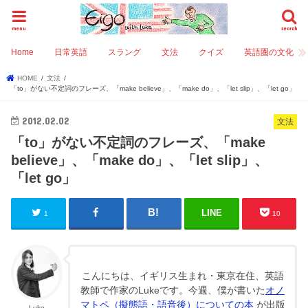
menu
search
Home
日常英語
スラング
文法
クイズ
英語圏の文化
HOME
文法
「to」がない不定詞のフレーズ、「make believe」、「make do」、「let slip」、「let go」
2012.02.02
文法
「to」がない不定詞のフレーズ、「make
believe」、「make do」、「let slip」、
「let go」
LINE
1
10
こんにちは、イギリス生まれ・東京在住、英語
教師で作家のLukeです。今週、僕が書いた
オノ
マトペ（擬態語・語音後）についての本
が出版
Luke