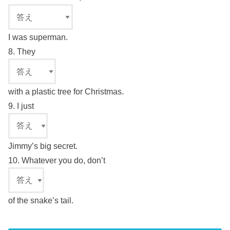
I was superman.
8. They
with a plastic tree for Christmas.
9. I just
Jimmy’s big secret.
10. Whatever you do, don’t
of the snake’s tail.