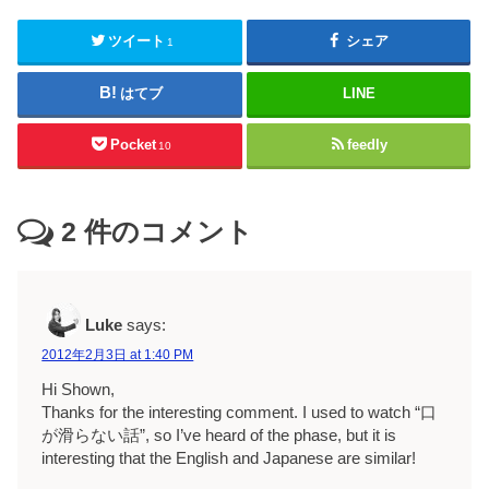
ツイート
シェア
1
はてブ
LINE
Pocket
feedly
10
2
件のコメント
Luke
says:
2012年2月3日 at 1:40 PM
Hi Shown,
Thanks for the interesting comment. I used to watch “口
が滑らない話”, so I’ve heard of the phase, but it is
interesting that the English and Japanese are similar!