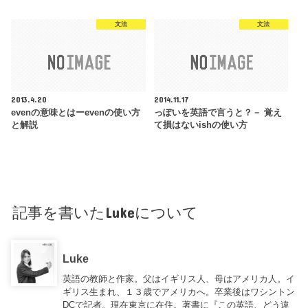
文法
文法
2013.4.20
2014.11.17
evenの意味とはーevenの使い方
っぽいを英語で言うと？－ 覚え
と解説
て損はないishの使い方
記事を書いたLukeについて
Luke
英語の教師と作家。父はイギリス人、母はアメリカ人。イ
ギリス生まれ、１３歳でアメリカへ。卒業後はワシントン
DCで記者。現在東京に在住。著書に『この英語、どう違