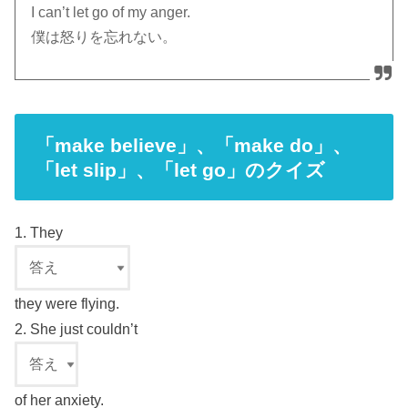
I can’t let go of my anger.
僕は怒りを忘れない。
「make believe」、「make do」、
「let slip」、「let go」のクイズ
1. They
they were flying.
2. She just couldn’t
of her anxiety.