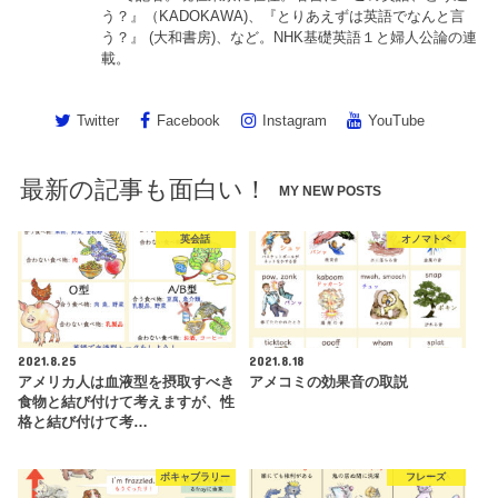
う？』（KADOKAWA)、『とりあえずは英語でなんと言
う？』 (大和書房)、など。NHK基礎英語１と婦人公論の連
載。
Twitter
Facebook
Instagram
YouTube
最新の記事も面白い！
MY NEW POSTS
英会話
オノマトペ
2021.8.25
2021.8.18
アメリカ人は血液型を摂取すべき
アメコミの効果音の取説
食物と結び付けて考えますが、性
格と結び付けて考…
ボキャブラリー
フレーズ