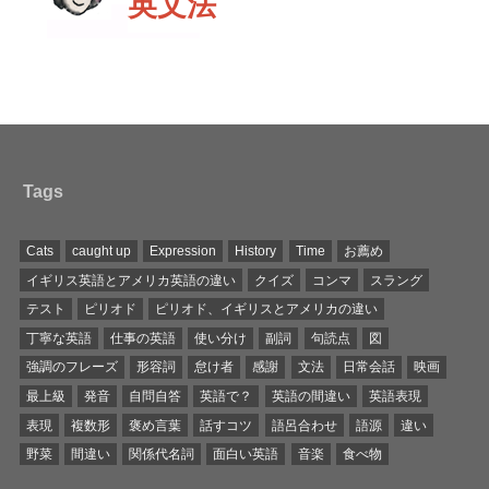
英文法
Tags
Cats
caught up
Expression
History
Time
お薦め
イギリス英語とアメリカ英語の違い
クイズ
コンマ
スラング
テスト
ピリオド
ピリオド、イギリスとアメリカの違い
丁寧な英語
仕事の英語
使い分け
副詞
句読点
図
強調のフレーズ
形容詞
怠け者
感謝
文法
日常会話
映画
最上級
発音
自問自答
英語で？
英語の間違い
英語表現
表現
複数形
褒め言葉
話すコツ
語呂合わせ
語源
違い
野菜
間違い
関係代名詞
面白い英語
音楽
食べ物