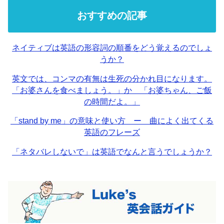
おすすめの記事
ネイティブは英語の形容詞の順番をどう覚えるのでしょ
うか？
英文では、コンマの有無は生死の分かれ目になります。
「お婆さんを食べましょう。」か 「お婆ちゃん、ご飯
の時間だよ。」
「stand by me」の意味と使い方 ー 曲によく出てくる
英語のフレーズ
「ネタバレしないで」は英語でなんと言うでしょうか？