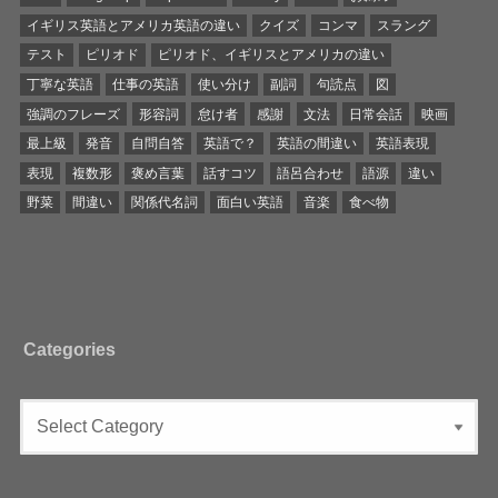
イギリス英語とアメリカ英語の違い
クイズ
コンマ
スラング
テスト
ピリオド
ピリオド、イギリスとアメリカの違い
丁寧な英語
仕事の英語
使い分け
副詞
句読点
図
強調のフレーズ
形容詞
怠け者
感謝
文法
日常会話
映画
最上級
発音
自問自答
英語で？
英語の間違い
英語表現
表現
複数形
褒め言葉
話すコツ
語呂合わせ
語源
違い
野菜
間違い
関係代名詞
面白い英語
音楽
食べ物
Categories