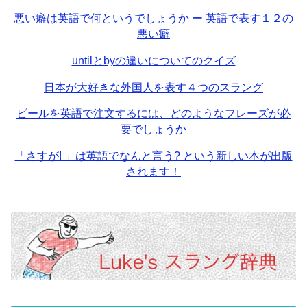
悪い癖は英語で何というでしょうか ー 英語で表す１２の
悪い癖
untilとbyの違いについてのクイズ
日本が大好きな外国人を表す４つのスラング
ビールを英語で注文するには、どのようなフレーズが必
要でしょうか
「さすが! 」は英語でなんと言う? という新しい本が出版
されます！