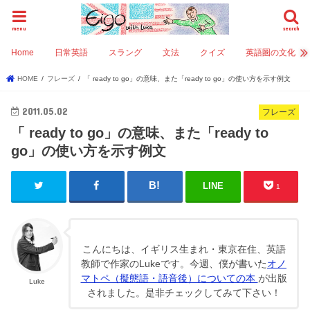
menu
search
Home
日常英語
スラング
文法
クイズ
英語圏の文化
HOME
フレーズ
「 ready to go」の意味、また「ready to go」の使い方を示す例文
2011.05.02
フレーズ
「 ready to go」の意味、また「ready to
go」の使い方を示す例文
LINE
1
こんにちは、イギリス生まれ・東京在住、英語
教師で作家のLukeです。今週、僕が書いた
オノ
マトペ（擬態語・語音後）についての本
が出版
Luke
されました。是非チェックしてみて下さい！