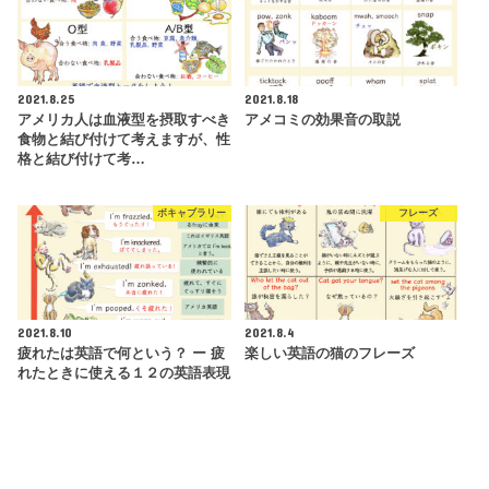
2021.8.25
2021.8.18
アメリカ人は血液型を摂取すべき
アメコミの効果音の取説
食物と結び付けて考えますが、性
格と結び付けて考…
ボキャブラリー
フレーズ
2021.8.10
2021.8.4
疲れたは英語で何という？ ー 疲
楽しい英語の猫のフレーズ
れたときに使える１２の英語表現