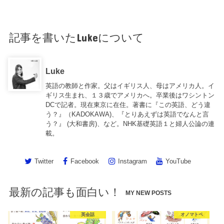
記事を書いたLukeについて
Luke
英語の教師と作家。父はイギリス人、母はアメリカ人。イ
ギリス生まれ、１３歳でアメリカへ。卒業後はワシントン
DCで記者。現在東京に在住。著書に『この英語、どう違
う？』（KADOKAWA)、『とりあえずは英語でなんと言
う？』 (大和書房)、など。NHK基礎英語１と婦人公論の連
載。
Twitter
Facebook
Instagram
YouTube
最新の記事も面白い！
MY NEW POSTS
英会話
オノマトペ