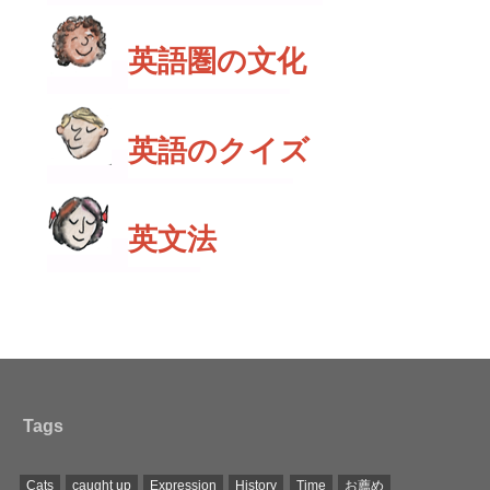
英語圏の文化
英語のクイズ
英文法
Tags
Cats
caught up
Expression
History
Time
お薦め