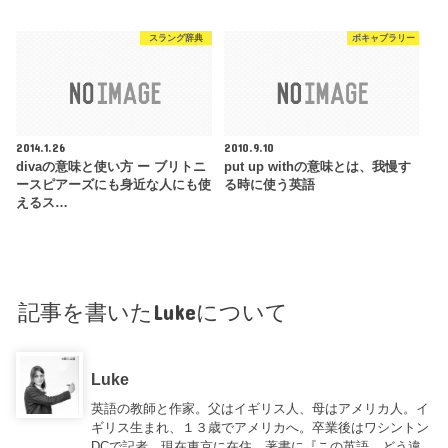
スラング辞典
ボキャブラリー
2014.1.26
2010.9.10
divaの意味と使い方 ー ブリトニ
put up withの意味とは、我慢す
ースピアーズにも身近な人にも使
る時に使う英語
えるス…
記事を書いたLukeについて
Luke
英語の教師と作家。父はイギリス人、母はアメリカ人。イ
ギリス生まれ、１３歳でアメリカへ。卒業後はワシントン
DCで記者。現在東京に在住。著書に『この英語、どう違