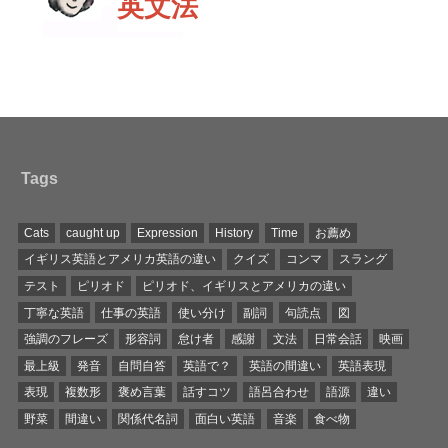
英文法
Tags
Cats
caught up
Expression
History
Time
お薦め
イギリス英語とアメリカ英語の違い
クイズ
コンマ
スラング
テスト
ピリオド
ピリオド、イギリスとアメリカの違い
丁寧な英語
仕事の英語
使い分け
副詞
句読点
図
強調のフレーズ
形容詞
怠け者
感謝
文法
日常会話
映画
最上級
発音
自問自答
英語で？
英語の間違い
英語表現
表現
複数形
褒め言葉
話すコツ
語呂合わせ
語源
違い
野菜
間違い
関係代名詞
面白い英語
音楽
食べ物