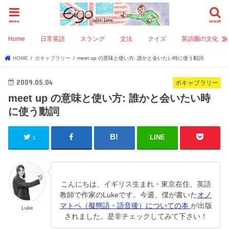
menu
search
Home
日常英語
スラング
文法
クイズ
英語圏の文化
HOME
ボキャブラリー
meet up の意味と使い方: 誰かと会いたい時に使う動詞
2009.05.04
ボキャブラリー
meet up の意味と使い方: 誰かと会いたい時
に使う動詞
LINE
1
こんにちは、イギリス生まれ・東京在住、英語
教師で作家のLukeです。今週、僕が書いた
オノ
マトペ（擬態語・語音後）についての本
が出版
Luke
されました。是非チェックしてみて下さい！