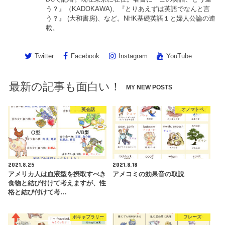
う？』（KADOKAWA)、『とりあえずは英語でなんと言
う？』 (大和書房)、など。NHK基礎英語１と婦人公論の連
載。
Twitter
Facebook
Instagram
YouTube
最新の記事も面白い！
MY NEW POSTS
英会話
オノマトペ
2021.8.25
2021.8.18
アメリカ人は血液型を摂取すべき
アメコミの効果音の取説
食物と結び付けて考えますが、性
格と結び付けて考…
ボキャブラリー
フレーズ