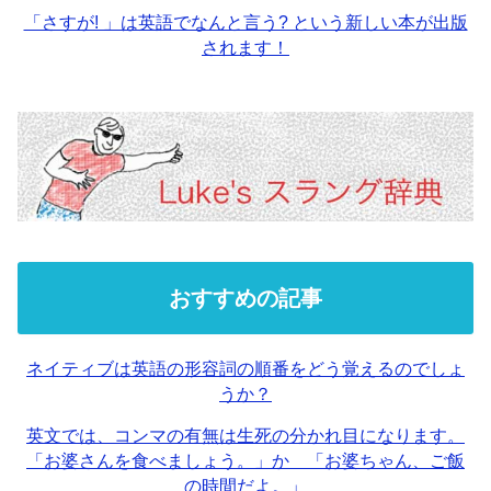
「さすが! 」は英語でなんと言う? という新しい本が出版
されます！
おすすめの記事
ネイティブは英語の形容詞の順番をどう覚えるのでしょ
うか？
英文では、コンマの有無は生死の分かれ目になります。
「お婆さんを食べましょう。」か 「お婆ちゃん、ご飯
の時間だよ。」