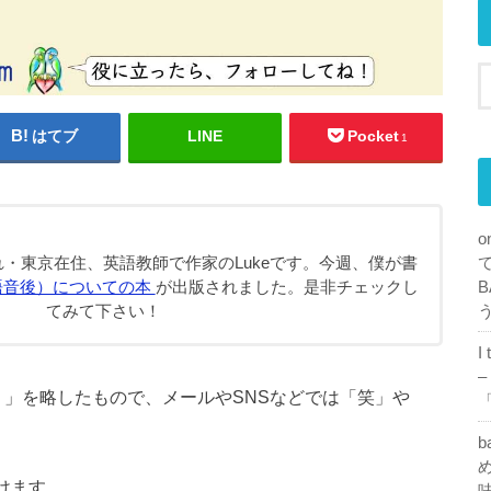
はてブ
LINE
Pocket
1
o
・東京在住、英語教師で作家のLukeです。今週、僕が書
B
語音後）についての本
が出版されました。是非チェックし
てみて下さい！
I
–
 声を出して笑う」を略したもので、メールやSNSなどでは「笑」や
「
b
め
けます。
味