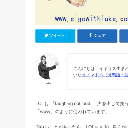
ツイート
シェア
2
こんにちは、イギリス生まれ
いた
オノマトペ（擬態語・
Luke
LOL は 「laughing out loud —
「www」のように使われています。
面白いことがあったら、LOLを文末に良く付