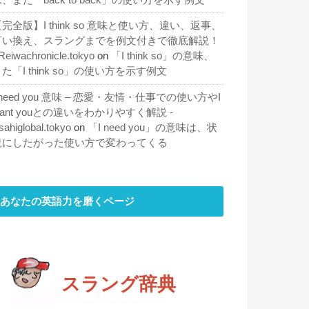
完全版】I think so 意味と使い方、違い、返事、
言い換え、スラングまでを例文付きで徹底解説！
 Reiwachronicle.tokyo
on
「I think so」の意味、
た「I think so」の使い方を示す例文
 need you 意味 – 恋愛・友情・仕事での使い方やI
ant youとの違いをわかりやすく解説 -
sahiglobal.tokyo
on
「I need you」の意味は、状
況にしたがった使い方で変わってくる
あなたの英語力を磨くページ
スラング辞典