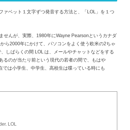
ファベット１文字ずつ発音する方法と、「LOL」を１つ
んが、実際、1980年にWayne Pearsonというカナダ
こから2000年にかけて、パソコンをよく使う欧米の2ちゃ
で、しばらくの間 LOL は、メールやチャットなどをする
あるのが当たり前という現代の若者の間で、もはや
現在では小学生、中学生、高校生は喋っている時にも
der. LOL