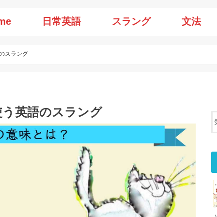
me
日常英語
スラング
文法
語のスラング
使う英語のスラング