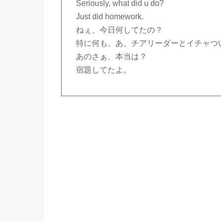
Seriously, what did u do?
Just did homework.
ねぇ、今日何してたの？
特に何も。あ、チアリーダーとイチャつ
あのさぁ、本当は？
宿題してたよ。