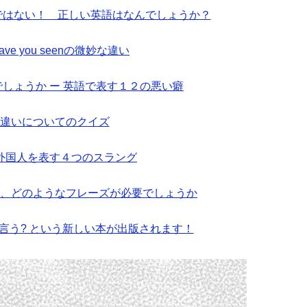
ionではない！ 正しい英語はなんでしょうか？
とhave you seenの微妙な違い
しょうか ー 英語で表す１２の悪い癖
byの違いについてのクイズ
外国人を表す４つのスラング
、どのようなフレーズが必要でしょうか
と言う? という新しい本が出版されます！