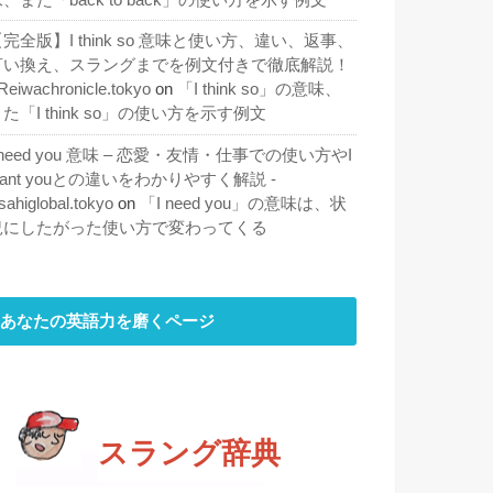
完全版】I think so 意味と使い方、違い、返事、
言い換え、スラングまでを例文付きで徹底解説！
 Reiwachronicle.tokyo
on
「I think so」の意味、
た「I think so」の使い方を示す例文
 need you 意味 – 恋愛・友情・仕事での使い方やI
ant youとの違いをわかりやすく解説 -
sahiglobal.tokyo
on
「I need you」の意味は、状
況にしたがった使い方で変わってくる
あなたの英語力を磨くページ
スラング辞典