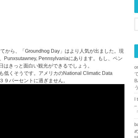
が出てから、「Groundhog Day」はより人気が出ました。現
unxsutawney, Pennsylvaniaにあります。もし、ペン
日はきっと面白い観光ができるでしょう。
o
くそうです。アメリカのNational Climatic Data
正確さは３９パーセントに過ぎません。
B
I
–
「
b
め
味