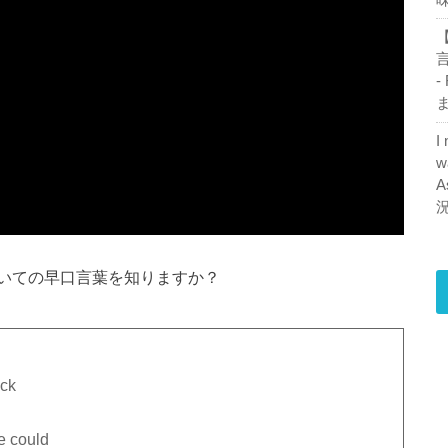
【
-
ま
I
w
A
いての早口言葉を知りますか？
ck
e could