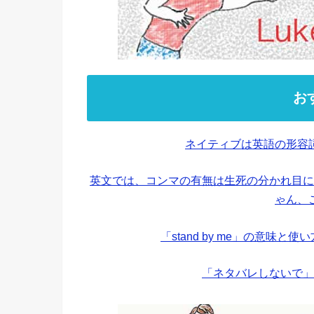
お
ネイティブは英語の形容
英文では、コンマの有無は生死の分かれ目に
ゃん、
「stand by me」の意味
「ネタバレしないで」