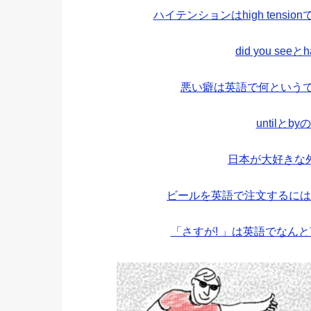
ハイテンションはhigh tens
did you see
悪い癖は英語で何というで
untilと
日本が大好きな
ビールを英語で注文するには
「さすが! 」は英語でなん