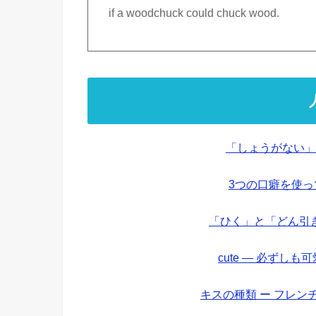
if a woodchuck could chuck wood.
「しょうがない」
3つの口癖を使
「ひく」と「どん引
cute — 必ずし
キスの種類 ー フレ