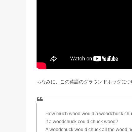
ちなみに、この英語のグラウンドホッグにつ
How much wood would a woodchuck chu
if a woodchuck could chuck wood?
A woodchuck would chuck all the wood h