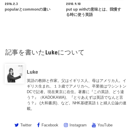
2016.2.3
2010.9.10
popularとcommonの違い
put up withの意味とは、我慢す
る時に使う英語
記事を書いたLukeについて
Luke
英語の教師と作家。父はイギリス人、母はアメリカ人。イ
ギリス生まれ、１３歳でアメリカへ。卒業後はワシントン
DCで記者。現在東京に在住。著書に『この英語、どう違
う？』（KADOKAWA)、『とりあえずは英語でなんと言
う？』 (大和書房)、など。NHK基礎英語１と婦人公論の連
載。
Twitter
Facebook
Instagram
YouTube