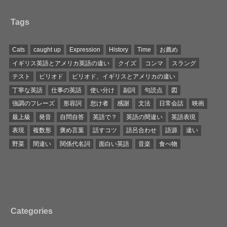
Tags
Cats
caught up
Expression
History
Time
お薦め
イギリス英語とアメリカ英語の違い
クイズ
コンマ
スラング
テスト
ピリオド
ピリオド、イギリスとアメリカの違い
丁寧な英語
仕事の英語
使い分け
副詞
句読点
図
強調のフレーズ
形容詞
怠け者
感謝
文法
日常会話
映画
最上級
発音
自問自答
英語で？
英語の間違い
英語表現
表現
複数形
褒め言葉
話すコツ
語呂合わせ
語源
違い
野菜
間違い
関係代名詞
面白い英語
音楽
食べ物
Categories