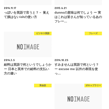
2014.11.17
2013.6.21
っぽいを英語で言うと？－ 覚え
dunnoの意味は何でしょう ー 実
て損はないishの使い方
はこれは皆さんが知っているあの
フレー…
ビジネス英語
フレーズ
2014.3.5
2014.10.25
給料は英語で何というでしょうか
すみませんは英語で何という？
ー 日本と英米での給料の支払い
ー excuse me 以外の表現を使
方の違い
っ…
英会話
ボキャブラリー