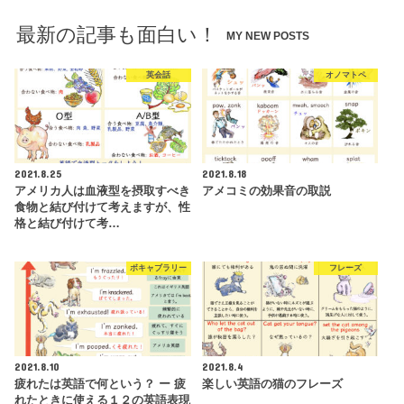
最新の記事も面白い！
MY NEW POSTS
英会話
オノマトペ
2021.8.25
2021.8.18
アメリカ人は血液型を摂取すべき
アメコミの効果音の取説
食物と結び付けて考えますが、性
格と結び付けて考…
ボキャブラリー
フレーズ
2021.8.10
2021.8.4
疲れたは英語で何という？ ー 疲
楽しい英語の猫のフレーズ
れたときに使える１２の英語表現