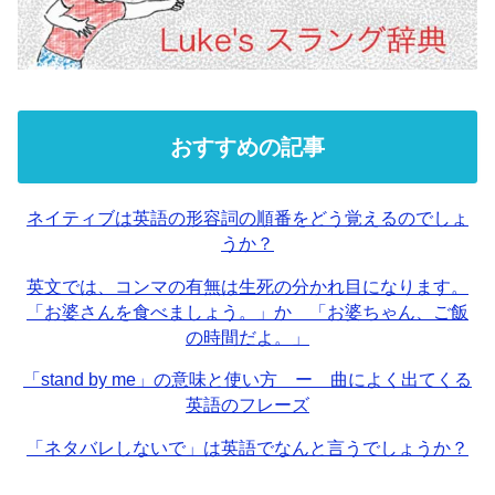
おすすめの記事
ネイティブは英語の形容詞の順番をどう覚えるのでしょ
うか？
英文では、コンマの有無は生死の分かれ目になります。
「お婆さんを食べましょう。」か 「お婆ちゃん、ご飯
の時間だよ。」
「stand by me」の意味と使い方 ー 曲によく出てくる
英語のフレーズ
「ネタバレしないで」は英語でなんと言うでしょうか？