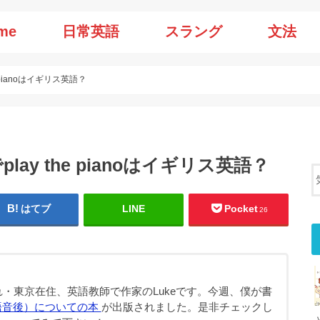
me
日常英語
スラング
文法
e pianoはイギリス英語？
play the pianoはイギリス英語？
はてブ
LINE
Pocket
26
・東京在住、英語教師で作家のLukeです。今週、僕が書
語音後）についての本
が出版されました。是非チェックし