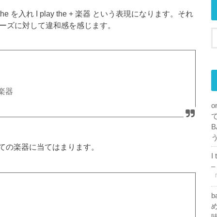
入れ I play the + 楽器 という表現になります。それ
うフレーズに対して違和感を感じます。
 楽器
o
B
すべての楽器に当てはまります。
I
–
「
b
め
味