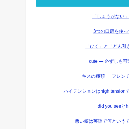
「しょうがない」
3つの口癖を使
「ひく」と「どん引
cute — 必ずし
キスの種類 ー フレ
ハイテンションはhigh tens
did you see
悪い癖は英語で何というで