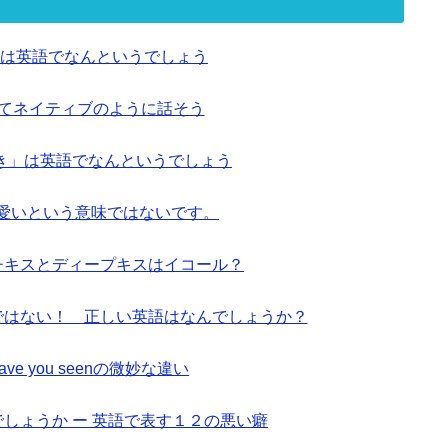
は英語でなんというでしょう
ってネイティブのように話そう
き」は英語でなんというでしょう
も可愛いという意味ではないです。
ンチキスとディープキスはイコール？
ionではない！ 正しい英語はなんでしょうか？
とhave you seenの微妙な違い
しょうか ー 英語で表す１２の悪い癖