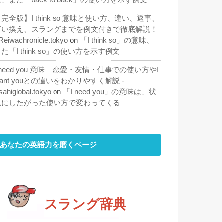
完全版】I think so 意味と使い方、違い、返事、
言い換え、スラングまでを例文付きで徹底解説！
 Reiwachronicle.tokyo
on
「I think so」の意味、
た「I think so」の使い方を示す例文
 need you 意味 – 恋愛・友情・仕事での使い方やI
ant youとの違いをわかりやすく解説 -
sahiglobal.tokyo
on
「I need you」の意味は、状
況にしたがった使い方で変わってくる
あなたの英語力を磨くページ
スラング辞典