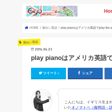
Ho
HOME
面白い英語
play pianoはアメリカ英語でplay th
面白い英語
2016.06.23
play pianoはアメリカ英語で
ツイート
シェア
3
こんにちは、イギリス生まれ
いた
オノマトペ（擬態語・