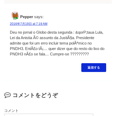
Pepper
says:
2016年7月19日 at 7:19 AM
Deu no jornal o Globo desta segunda : &qorP;taua Lula,
Lei da Anistia Ã© assunto da JustiÃ§a. Presidente
admite que foi um erro incluir tema polÃªmico no
PNDH3. EntÃ£o tÃ¡… quer dizer que do resto do lixo do
PNDH3 nÃ£o se fala… Cumpre-se ?????????
返信する
コメントをどうぞ
コメント