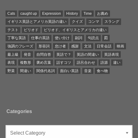
Cats
caught up
Expression
History
Time
お薦め
イギリス英語とアメリカ英語の違い
クイズ
コンマ
スラング
テスト
ピリオド
ピリオド、イギリスとアメリカの違い
丁寧な英語
仕事の英語
使い分け
副詞
句読点
図
強調のフレーズ
形容詞
怠け者
感謝
文法
日常会話
映画
最上級
発音
自問自答
英語で？
英語の間違い
英語表現
表現
複数形
褒め言葉
話すコツ
語呂合わせ
語源
違い
野菜
間違い
関係代名詞
面白い英語
音楽
食べ物
Categories