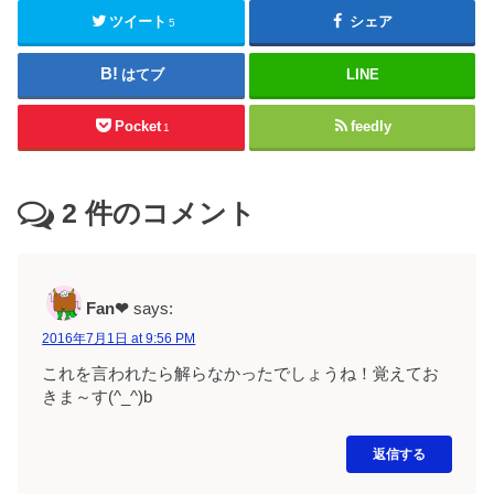
ツイート
シェア
5
はてブ
LINE
Pocket
feedly
1
2
件のコメント
Fan❤
says:
2016年7月1日 at 9:56 PM
これを言われたら解らなかったでしょうね！覚えてお
きま～す(^_^)b
返信する