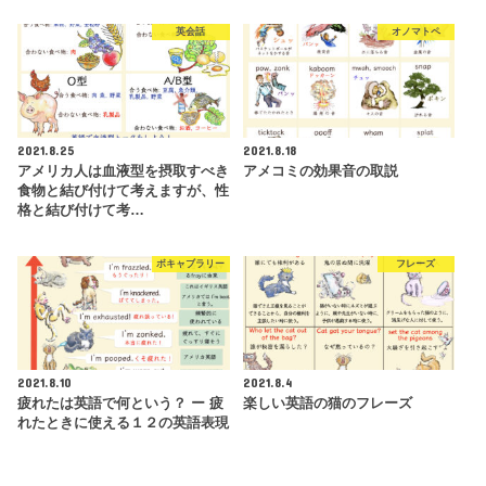
英会話
オノマトペ
2021.8.25
2021.8.18
アメリカ人は血液型を摂取すべき
アメコミの効果音の取説
食物と結び付けて考えますが、性
格と結び付けて考…
ボキャブラリー
フレーズ
2021.8.10
2021.8.4
疲れたは英語で何という？ ー 疲
楽しい英語の猫のフレーズ
れたときに使える１２の英語表現