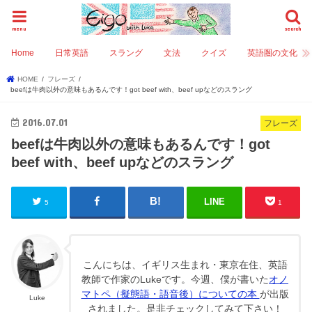
menu
search
Home
日常英語
スラング
文法
クイズ
英語圏の文化
HOME
フレーズ
beefは牛肉以外の意味もあるんです！got beef with、beef upなどのスラング
2016.07.01
フレーズ
beefは牛肉以外の意味もあるんです！got
beef with、beef upなどのスラング
LINE
5
1
こんにちは、イギリス生まれ・東京在住、英語
教師で作家のLukeです。今週、僕が書いた
オノ
マトペ（擬態語・語音後）についての本
が出版
Luke
されました。是非チェックしてみて下さい！