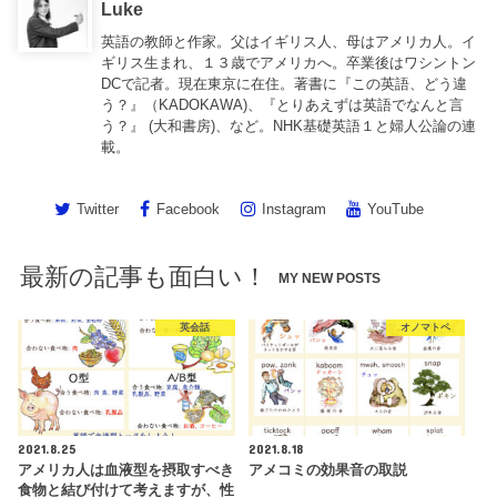
Luke
英語の教師と作家。父はイギリス人、母はアメリカ人。イ
ギリス生まれ、１３歳でアメリカへ。卒業後はワシントン
DCで記者。現在東京に在住。著書に『この英語、どう違
う？』（KADOKAWA)、『とりあえずは英語でなんと言
う？』 (大和書房)、など。NHK基礎英語１と婦人公論の連
載。
Twitter
Facebook
Instagram
YouTube
最新の記事も面白い！
MY NEW POSTS
英会話
オノマトペ
2021.8.25
2021.8.18
アメリカ人は血液型を摂取すべき
アメコミの効果音の取説
食物と結び付けて考えますが、性