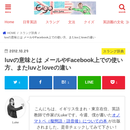
menu
search
Home
日常英語
スラング
文法
クイズ
英語圏の文化
HOME
スラング辞典
luvの意味とは メールやFacebook上での使い方、またluvとloveの違い
2012.10.29
スラング辞典
luvの意味とは メールやFacebook上での使い
方、またluvとloveの違い
LINE
4
1
1
こんにちは、イギリス生まれ・東京在住、英語
教師で作家のLukeです。今週、僕が書いた
オノ
マトペ（擬態語・語音後）についての本
が出版
Luke
されました。是非チェックしてみて下さい！