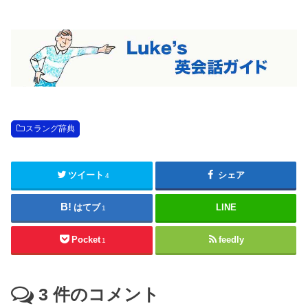
スラング辞典
ツイート
シェア
4
はてブ
LINE
1
Pocket
feedly
1
3
件のコメント