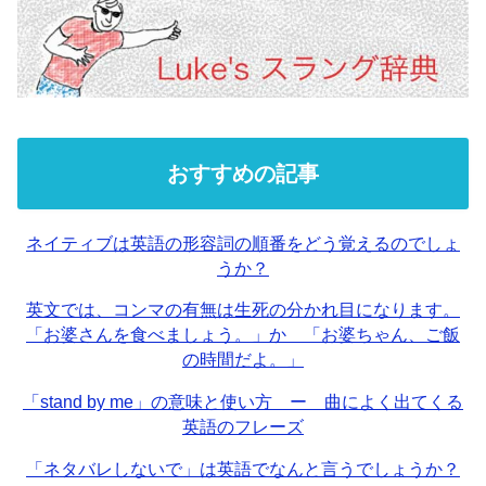
おすすめの記事
ネイティブは英語の形容詞の順番をどう覚えるのでしょ
うか？
英文では、コンマの有無は生死の分かれ目になります。
「お婆さんを食べましょう。」か 「お婆ちゃん、ご飯
の時間だよ。」
「stand by me」の意味と使い方 ー 曲によく出てくる
英語のフレーズ
「ネタバレしないで」は英語でなんと言うでしょうか？