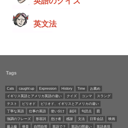
英語のクイズ
英文法
Tags
Cats
caught up
Expression
History
Time
お薦め
イギリス英語とアメリカ英語の違い
クイズ
コンマ
スラング
テスト
ピリオド
ピリオド、イギリスとアメリカの違い
丁寧な英語
仕事の英語
使い分け
副詞
句読点
図
強調のフレーズ
形容詞
怠け者
感謝
文法
日常会話
映画
最上級
発音
自問自答
英語で？
英語の間違い
英語表現