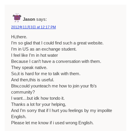
Jason
says:
2012年11月3日 at 12:17 PM
Hi,there.
I’m so glad that I could find such a great website.
I’m in US as an exchange student.
I feel like I’m in hot water
Because I can’t have a conversation with them.
They speak native.
So,it is hard for me to talk with them.
And then,this is useful.
Btw,could younteach me how to join your fb’s
community?
I want…but idk how tondo it.
Thanks a lot for your helping,
And I’m sorry that if I hurt you feelings by my impolite
English.
Please let me know if i used wrong English.