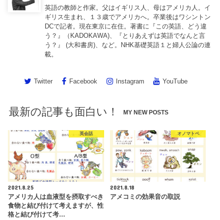
英語の教師と作家。父はイギリス人、母はアメリカ人。イ
ギリス生まれ、１３歳でアメリカへ。卒業後はワシントン
DCで記者。現在東京に在住。著書に『この英語、どう違
う？』（KADOKAWA)、『とりあえずは英語でなんと言
う？』 (大和書房)、など。NHK基礎英語１と婦人公論の連
載。
Twitter
Facebook
Instagram
YouTube
最新の記事も面白い！
MY NEW POSTS
英会話
オノマトペ
2021.8.25
2021.8.18
アメリカ人は血液型を摂取すべき
アメコミの効果音の取説
食物と結び付けて考えますが、性
格と結び付けて考…