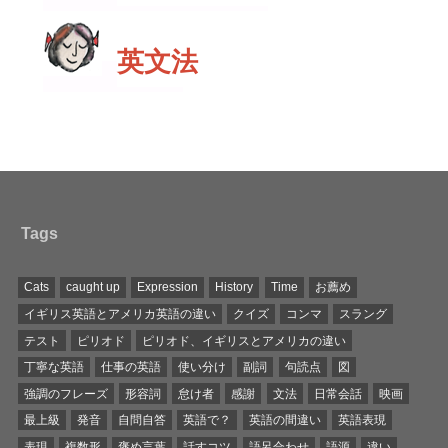
英文法
Tags
Cats
caught up
Expression
History
Time
お薦め
イギリス英語とアメリカ英語の違い
クイズ
コンマ
スラング
テスト
ピリオド
ピリオド、イギリスとアメリカの違い
丁寧な英語
仕事の英語
使い分け
副詞
句読点
図
強調のフレーズ
形容詞
怠け者
感謝
文法
日常会話
映画
最上級
発音
自問自答
英語で？
英語の間違い
英語表現
表現
複数形
褒め言葉
話すコツ
語呂合わせ
語源
違い