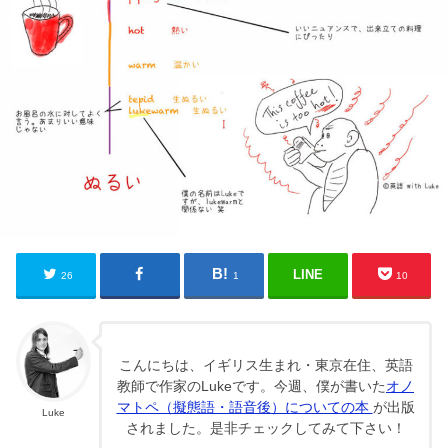
LINE
26
1
10
こんにちは、イギリス生まれ・東京在住、英語
教師で作家のLukeです。今週、僕が書いた
オノ
マトペ（擬態語・語音後）についての本
が出版
Luke
されました。是非チェックしてみて下さい！