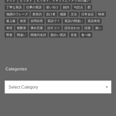
テスト
ピリオド
ピリオド、イギリスとアメリカの違い
丁寧な英語
仕事の英語
使い分け
副詞
句読点
図
強調のフレーズ
形容詞
怠け者
感謝
文法
日常会話
映画
最上級
発音
自問自答
英語で？
英語の間違い
英語表現
表現
複数形
褒め言葉
話すコツ
語呂合わせ
語源
違い
野菜
間違い
関係代名詞
面白い英語
音楽
食べ物
Categories