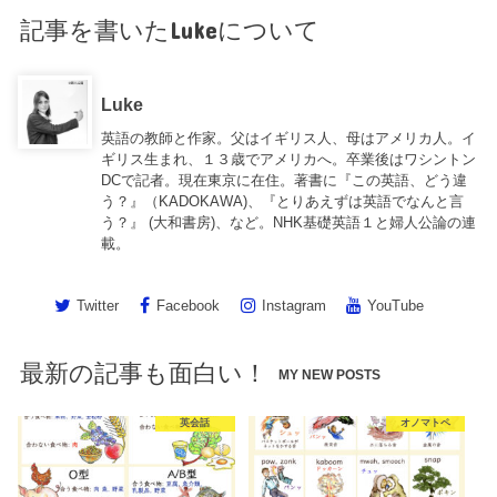
記事を書いたLukeについて
Luke
英語の教師と作家。父はイギリス人、母はアメリカ人。イ
ギリス生まれ、１３歳でアメリカへ。卒業後はワシントン
DCで記者。現在東京に在住。著書に『この英語、どう違
う？』（KADOKAWA)、『とりあえずは英語でなんと言
う？』 (大和書房)、など。NHK基礎英語１と婦人公論の連
載。
Twitter
Facebook
Instagram
YouTube
最新の記事も面白い！
MY NEW POSTS
英会話
オノマトペ