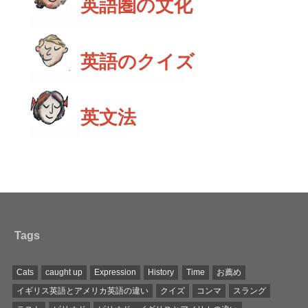
英語圏の文化
英語のクイズ
英文法
Tags
Cats
caught up
Expression
History
Time
お薦め
イギリス英語とアメリカ英語の違い
クイズ
コンマ
スラング