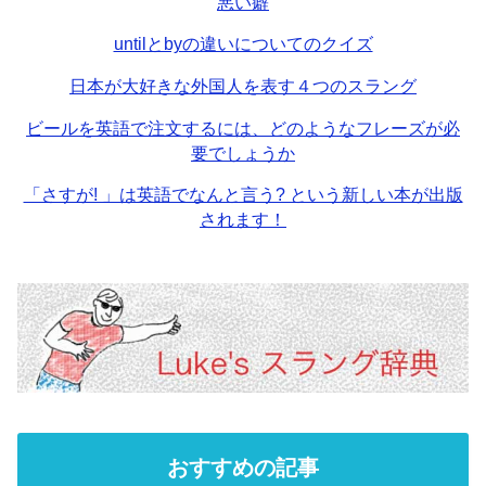
悪い癖
untilとbyの違いについてのクイズ
日本が大好きな外国人を表す４つのスラング
ビールを英語で注文するには、どのようなフレーズが必
要でしょうか
「さすが! 」は英語でなんと言う? という新しい本が出版
されます！
おすすめの記事