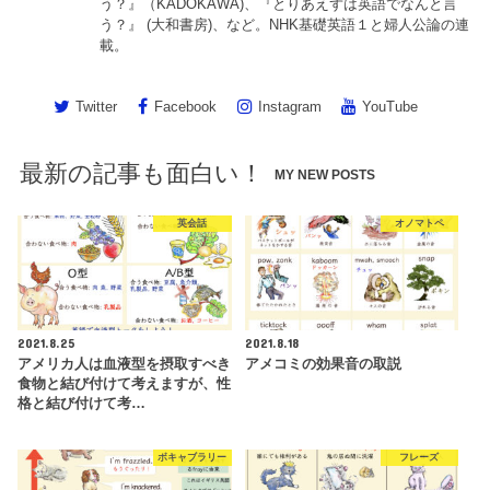
う？』（KADOKAWA)、『とりあえずは英語でなんと言
う？』 (大和書房)、など。NHK基礎英語１と婦人公論の連
載。
Twitter
Facebook
Instagram
YouTube
最新の記事も面白い！
MY NEW POSTS
英会話
オノマトペ
2021.8.25
2021.8.18
アメリカ人は血液型を摂取すべき
アメコミの効果音の取説
食物と結び付けて考えますが、性
格と結び付けて考…
ボキャブラリー
フレーズ