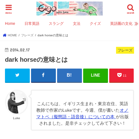
menu
search
Home
日常英語
スラング
文法
クイズ
英語圏の文化
HOME
フレーズ
dark horseの意味とは
2014.02.17
フレーズ
dark horseの意味とは
LINE
11
こんにちは、イギリス生まれ・東京在住、英語
教師で作家のLukeです。今週、僕が書いた
オノ
マトペ（擬態語・語音後）についての本
が出版
Luke
されました。是非チェックしてみて下さい！