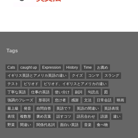
Tags
Cats
caught up
Expression
History
Time
お薦め
イギリス英語とアメリカ英語の違い
クイズ
コンマ
スラング
テスト
ピリオド
ピリオド、イギリスとアメリカの違い
丁寧な英語
仕事の英語
使い分け
副詞
句読点
図
強調のフレーズ
形容詞
怠け者
感謝
文法
日常会話
映画
最上級
発音
自問自答
英語で？
英語の間違い
英語表現
表現
複数形
褒め言葉
話すコツ
語呂合わせ
語源
違い
野菜
間違い
関係代名詞
面白い英語
音楽
食べ物