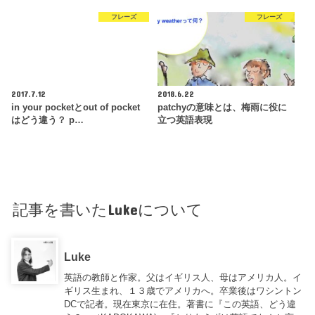
フレーズ
フレーズ
2017.7.12
2018.6.22
in your pocketとout of pocket
patchyの意味とは、梅雨に役に
はどう違う？ p…
立つ英語表現
記事を書いたLukeについて
Luke
英語の教師と作家。父はイギリス人、母はアメリカ人。イ
ギリス生まれ、１３歳でアメリカへ。卒業後はワシントン
DCで記者。現在東京に在住。著書に『この英語、どう違