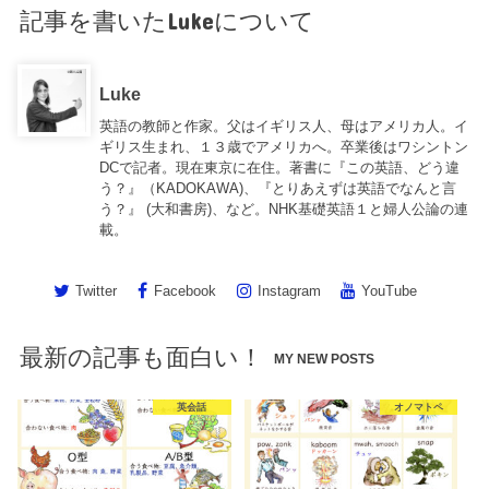
記事を書いたLukeについて
Luke
英語の教師と作家。父はイギリス人、母はアメリカ人。イ
ギリス生まれ、１３歳でアメリカへ。卒業後はワシントン
DCで記者。現在東京に在住。著書に『この英語、どう違
う？』（KADOKAWA)、『とりあえずは英語でなんと言
う？』 (大和書房)、など。NHK基礎英語１と婦人公論の連
載。
Twitter
Facebook
Instagram
YouTube
最新の記事も面白い！
MY NEW POSTS
英会話
オノマトペ