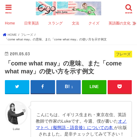
menu
search
Home
日常英語
スラング
文法
クイズ
英語圏の文化
HOME
フレーズ
「come what may」の意味、また「come what may」の使い方を示す例文
2011.05.03
フレーズ
「come what may」の意味、また「come
what may」の使い方を示す例文
LINE
1
こんにちは、イギリス生まれ・東京在住、英語
教師で作家のLukeです。今週、僕が書いた
オノ
マトペ（擬態語・語音後）についての本
が出版
Luke
されました。是非チェックしてみて下さい！