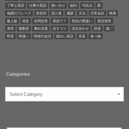
丁寧な英語
仕事の英語
使い分け
副詞
句読点
図
強調のフレーズ
形容詞
怠け者
感謝
文法
日常会話
映画
最上級
発音
自問自答
英語で？
英語の間違い
英語表現
表現
複数形
褒め言葉
話すコツ
語呂合わせ
語源
違い
野菜
間違い
関係代名詞
面白い英語
音楽
食べ物
Categories