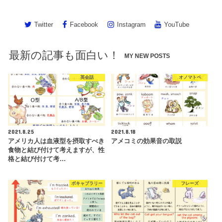
Twitter
Facebook
Instagram
YouTube
最新の記事も面白い！
MY NEW POSTS
英会話
オノマトペ
2021.8.25
2021.8.18
アメリカ人は血液型を摂取すべき
アメコミの効果音の取説
食物と結び付けて考えますが、性
格と結び付けて考…
ボキャブラリー
フレーズ