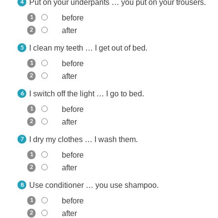
Put on your underpants … you put on your trousers.
before
after
I clean my teeth … I get out of bed.
before
after
I switch off the light … I go to bed.
before
after
I dry my clothes … I wash them.
before
after
Use conditioner … you use shampoo.
before
after