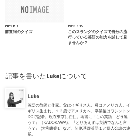
2011.11.7
2018.6.15
前置詞のクイズ
このスラングのクイズで自分の流
行っている英語の能力を試して見
ませんか？
記事を書いたLukeについて
Luke
英語の教師と作家。父はイギリス人、母はアメリカ人。イ
ギリス生まれ、１３歳でアメリカへ。卒業後はワシントン
DCで記者。現在東京に在住。著書に『この英語、どう違
う？』（KADOKAWA)、『とりあえずは英語でなんと言
う？』 (大和書房)、など。NHK基礎英語１と婦人公論の連
載。