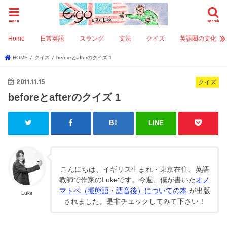
menu
search
Home
日常英語
スラング
文法
クイズ
英語圏の文化
HOME
クイズ
beforeとafterのクイズ 1
2011.11.15
クイズ
beforeとafterのクイズ 1
LINE
こんにちは、イギリス生まれ・東京在住、英語
教師で作家のLukeです。今週、僕が書いた
オノ
マトペ（擬態語・語音後）についての本
が出版
Luke
されました。是非チェックしてみて下さい！