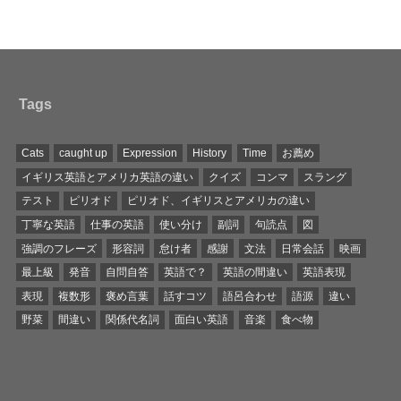
Tags
Cats
caught up
Expression
History
Time
お薦め
イギリス英語とアメリカ英語の違い
クイズ
コンマ
スラング
テスト
ピリオド
ピリオド、イギリスとアメリカの違い
丁寧な英語
仕事の英語
使い分け
副詞
句読点
図
強調のフレーズ
形容詞
怠け者
感謝
文法
日常会話
映画
最上級
発音
自問自答
英語で？
英語の間違い
英語表現
表現
複数形
褒め言葉
話すコツ
語呂合わせ
語源
違い
野菜
間違い
関係代名詞
面白い英語
音楽
食べ物