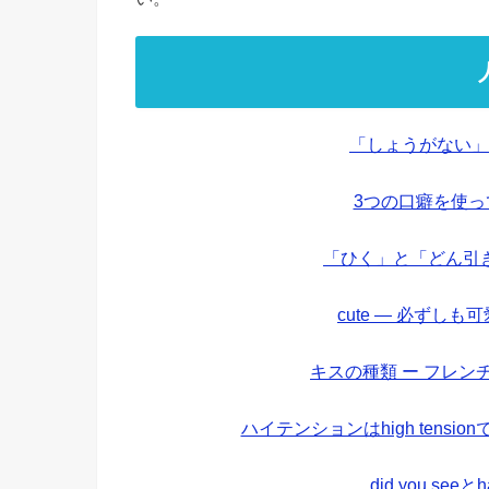
「しょうがない」
3つの口癖を使
「ひく」と「どん引
cute — 必ずし
キスの種類 ー フレ
ハイテンションはhigh tens
did you see