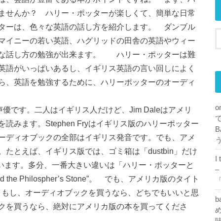
ませんか？ ハリー・ポッターが楽しくて、簡単な日常
ターは、色々な英語の話し方を紹介します。 ダンブル
マイニーの若い英語、ハグリッドの田舎の英語やウィー
々な話し方の勉強が出来ます。 ハリー・ポッターは難
英語がいっぱいあるし、イギリス英語の言い回しによく
ら、英語を勉強するために、ハリーポッターのオーディ
o
ッターの声優です。二人はイギリス人だけど、Jim Daleはアメリ
みます。Stephen Fryはイギリス版のハリーポッター
B
ーディオブックの全部はイギリス発音です。でも、アメ
たとえば、イギリス版では、ゴミ箱は「dustbin」だけ
I
れています。多分、一番大きい違いは「ハリー・ポッターと
–
d the Philospher’s Stone”。 でも、アメリカ版のタイト
「
rer’s Stone”。もし、オーディオブックを買うなら、どちでもいいと思
b
クを買うなら、絶対にアメリカ版の本を買ってくださ
め
味