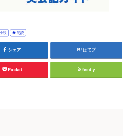
小説
朗読
シェア
はてブ
Pocket
feedly