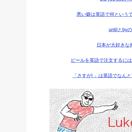
悪い癖は英語で何というで
untilと
日本が大好きな
ビールを英語で注文するには
「さすが! 」は英語でなん