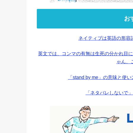
お
ネイティブは英語の形容
英文では、コンマの有無は生死の分かれ目に
ゃん、
「stand by me」の意味
「ネタバレしないで」