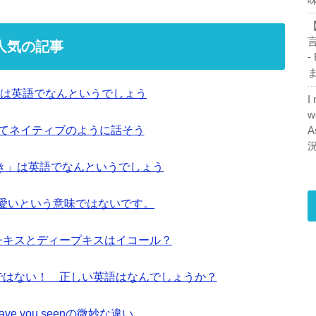
【
人気の記事
-
ま
は英語でなんというでしょう
I
w
ってネイティブのように話そう
A
き」は英語でなんというでしょう
も可愛いという意味ではないです。
ンチキスとディープキスはイコール？
ionではない！ 正しい英語はなんでしょうか？
とhave you seenの微妙な違い