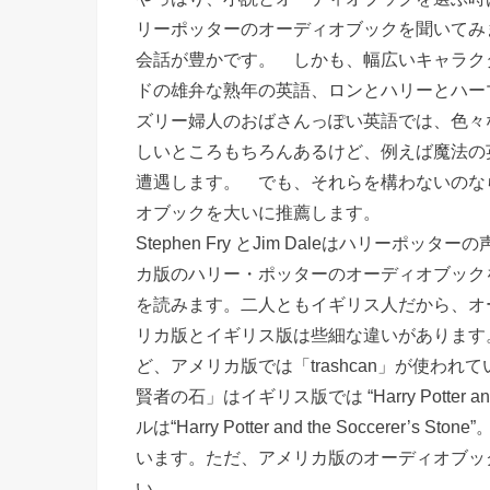
リーポッターのオーディオブックを聞いてみ
会話が豊かです。 しかも、幅広いキャラク
ドの雄弁な熟年の英語、ロンとハリーとハー
ズリー婦人のおばさんっぽい英語では、色
しいところもちろんあるけど、例えば魔法の
遭遇します。 でも、それらを構わないのな
オブックを大いに推薦します。
Stephen Fry とJim Daleはハリーポ
カ版のハリー・ポッターのオーディオブックを読
を読みます。二人ともイギリス人だから、オ
リカ版とイギリス版は些細な違いがあります。
ど、アメリカ版では「trashcan」が使わ
賢者の石」はイギリス版では “Harry Potter an
ルは“Harry Potter and the Socce
います。ただ、アメリカ版のオーディオブッ
い。