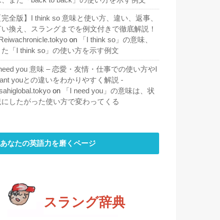
完全版】I think so 意味と使い方、違い、返事、
言い換え、スラングまでを例文付きで徹底解説！
 Reiwachronicle.tokyo
on
「I think so」の意味、
た「I think so」の使い方を示す例文
 need you 意味 – 恋愛・友情・仕事での使い方やI
ant youとの違いをわかりやすく解説 -
sahiglobal.tokyo
on
「I need you」の意味は、状
況にしたがった使い方で変わってくる
あなたの英語力を磨くページ
スラング辞典