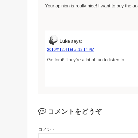
Your opinion is really nice! I want to buy the a
Luke
says:
2010年12月1日 at 12:14 PM
Go for it! They’re a lot of fun to listen to.
コメントをどうぞ
コメント