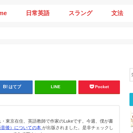
me
日常英語
スラング
文法
はてブ
LINE
Pocket
・東京在住、英語教師で作家のLukeです。今週、僕が書
語音後）についての本
が出版されました。是非チェックし