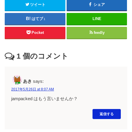
ツイート
シェア
はてブ
LINE
1
Pocket
feedly
1
個のコメント
あき
says:
2017年5月26日 at 8:07 AM
jampacked はもう言いませんか？
返信する