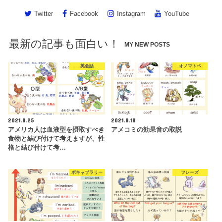
Twitter
Facebook
Instagram
YouTube
最新の記事も面白い！
MY NEW POSTS
英会話
オノマトペ
2021.8.25
2021.8.18
アメリカ人は血液型を摂取すべき
アメコミの効果音の取説
食物と結び付けて考えますが、性
格と結び付けて考…
ボキャブラリー
フレーズ