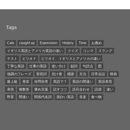
Tags
Cats
caught up
Expression
History
Time
お薦め
イギリス英語とアメリカ英語の違い
クイズ
コンマ
スラング
テスト
ピリオド
ピリオド、イギリスとアメリカの違い
丁寧な英語
仕事の英語
使い分け
副詞
句読点
図
強調のフレーズ
形容詞
怠け者
感謝
文法
日常会話
映画
最上級
発音
自問自答
英語で？
英語の間違い
英語表現
表現
複数形
褒め言葉
話すコツ
語呂合わせ
語源
違い
野菜
間違い
関係代名詞
面白い英語
音楽
食べ物