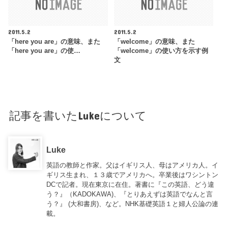
2011.5.2
2011.5.2
「here you are」の意味、また
「welcome」の意味、また
「here you are」の使…
「welcome」の使い方を示す例
文
記事を書いたLukeについて
Luke
英語の教師と作家。父はイギリス人、母はアメリカ人。イ
ギリス生まれ、１３歳でアメリカへ。卒業後はワシントン
DCで記者。現在東京に在住。著書に『この英語、どう違
う？』（KADOKAWA)、『とりあえずは英語でなんと言
う？』 (大和書房)、など。NHK基礎英語１と婦人公論の連
載。