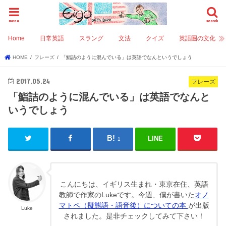
menu
search
Home
日常英語
スラング
文法
クイズ
英語圏の文化
HOME
フレーズ
「鮨詰のように混んでいる」は英語でなんというでしょう
2017.05.24
フレーズ
「鮨詰のように混んでいる」は英語でなんと
いうでしょう
LINE
1
こんにちは、イギリス生まれ・東京在住、英語
教師で作家のLukeです。今週、僕が書いた
オノ
マトペ（擬態語・語音後）についての本
が出版
Luke
されました。是非チェックしてみて下さい！