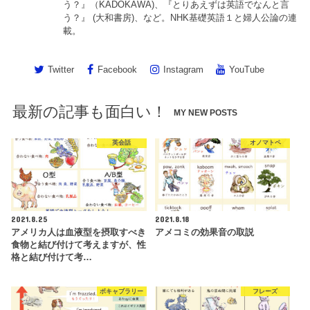
う？』（KADOKAWA)、『とりあえずは英語でなんと言
う？』 (大和書房)、など。NHK基礎英語１と婦人公論の連
載。
Twitter
Facebook
Instagram
YouTube
最新の記事も面白い！
MY NEW POSTS
英会話
オノマトペ
2021.8.25
2021.8.18
アメリカ人は血液型を摂取すべき
アメコミの効果音の取説
食物と結び付けて考えますが、性
格と結び付けて考…
ボキャブラリー
フレーズ