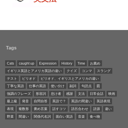
Tags
Cats
caught up
Expression
History
Time
お薦め
イギリス英語とアメリカ英語の違い
クイズ
コンマ
スラング
テスト
ピリオド
ピリオド、イギリスとアメリカの違い
丁寧な英語
仕事の英語
使い分け
副詞
句読点
図
強調のフレーズ
形容詞
怠け者
感謝
文法
日常会話
映画
最上級
発音
自問自答
英語で？
英語の間違い
英語表現
表現
複数形
褒め言葉
話すコツ
語呂合わせ
語源
違い
野菜
間違い
関係代名詞
面白い英語
音楽
食べ物