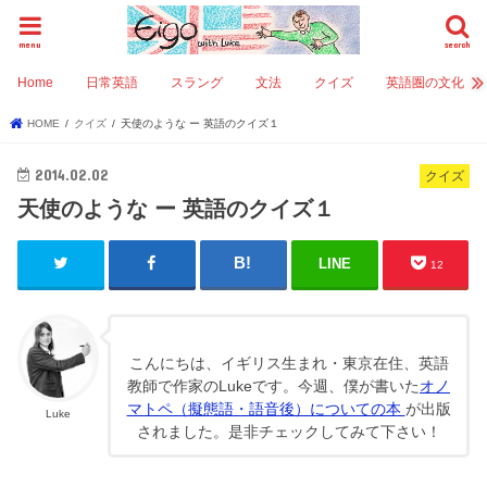
menu
search
Home
日常英語
スラング
文法
クイズ
英語圏の文化
HOME
クイズ
天使のような ー 英語のクイズ１
2014.02.02
クイズ
天使のような ー 英語のクイズ１
LINE
12
こんにちは、イギリス生まれ・東京在住、英語
教師で作家のLukeです。今週、僕が書いた
オノ
マトペ（擬態語・語音後）についての本
が出版
Luke
されました。是非チェックしてみて下さい！