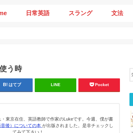
me
日常英語
スラング
文法
に使う時
はてブ
LINE
Pocket
・東京在住、英語教師で作家のLukeです。今週、僕が書
語音後）についての本
が出版されました。是非チェックし
てみて下さい！