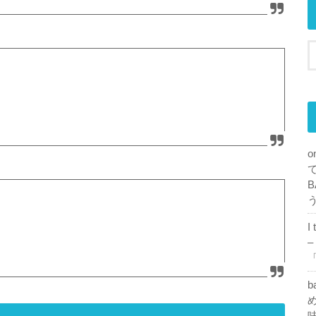
o
B
I
–
「
b
め
味