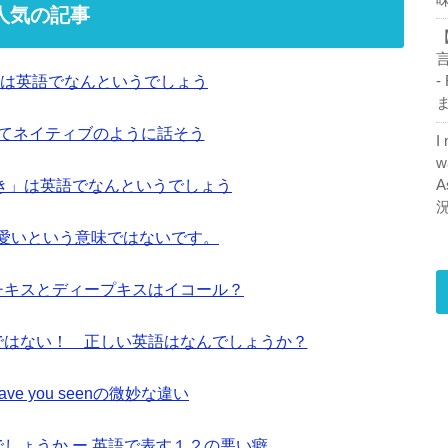
人気の記事
【
は英語でなんというでしょう
-
ま
ってネイティブのように話そう
I
w
き」は英語でなんというでしょう
A
も可愛いという意味ではないです。
ンチキスとディープキスはイコール？
ionではない！ 正しい英語はなんでしょうか？
とhave you seenの微妙な違い
しょうか ー 英語で表す１２の悪い癖