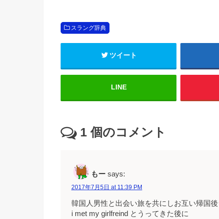
スラング辞典
ツイート
LINE
1
個のコメント
もー
says:
2017年7月5日 at 11:39 PM
韓国人男性と出会い旅を共にしお互い帰国後
i met my girlfreind とうってきた後に