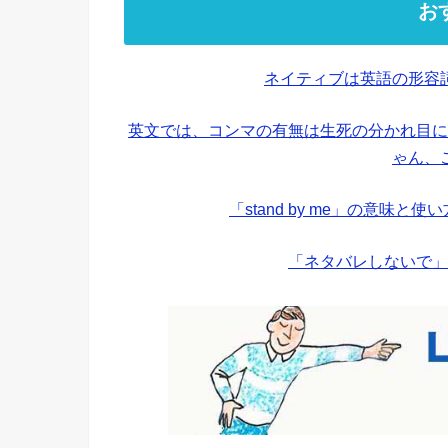
お
ネイティブは英語の形容
英文では、コンマの有無は生死の分かれ目に
ゃん、
「stand by me」の意味
「ネタバレしないで」