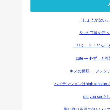
「しょうがない」
3つの口癖を使
「ひく」と「どん引
cute — 必ずし
キスの種類 ー フレ
ハイテンションはhigh tens
did you see
悪い癖は英語で何というで