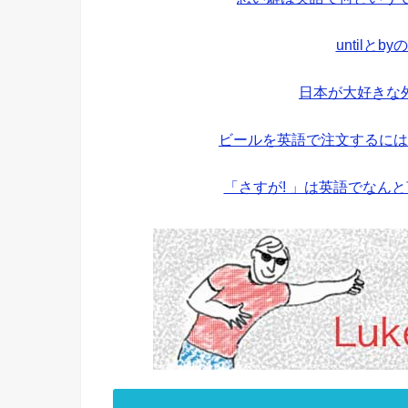
untilと
日本が大好きな
ビールを英語で注文するには
「さすが! 」は英語でなん