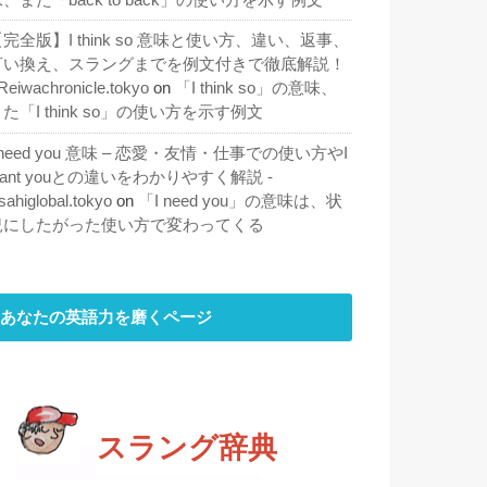
完全版】I think so 意味と使い方、違い、返事、
言い換え、スラングまでを例文付きで徹底解説！
 Reiwachronicle.tokyo
on
「I think so」の意味、
た「I think so」の使い方を示す例文
 need you 意味 – 恋愛・友情・仕事での使い方やI
ant youとの違いをわかりやすく解説 -
sahiglobal.tokyo
on
「I need you」の意味は、状
況にしたがった使い方で変わってくる
あなたの英語力を磨くページ
スラング辞典