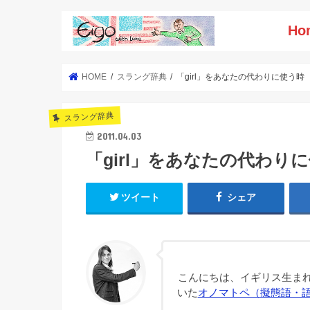
Ho
HOME
スラング辞典
「girl」をあなたの代わりに使う時
スラング辞典
2011.04.03
「girl」をあなたの代わり
ツイート
シェア
こんにちは、イギリス生まれ
いた
オノマトペ（擬態語・