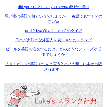
did you seeとhave you seenの微妙な違い
悪い癖は英語で何というでしょうか ー 英語で表す１２の
悪い癖
untilとbyの違いについてのクイズ
日本が大好きな外国人を表す４つのスラング
ビールを英語で注文するには、どのようなフレーズが必
要でしょうか
「さすが! 」は英語でなんと言う? という新しい本が出版
されます！