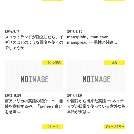
2014.9.17
2017.9.20
スコットランドが独立したら、イ
mansplain、man cave、
ギリスはどのような国名を使うの
manspread ー 男性と関連…
でしょうか
スラング辞典
文化
2012.11.28
2014.1.20
南アフリカの英語の紹介 〜 微
中国語から出来た英語 ー ネイテ
妙を意味するや、「ja-nee」良い
ィブが日常で使っている意外な英
を意味…
単語が実は…
フレーズ
ボキャブラリー