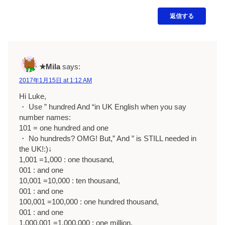
返信する
★Mila
says:
2017年1月15日 at 1:12 AM
Hi Luke,
・ Use ” hundred And “in UK English when you say
number names:
101 = one hundred and one
・ No hundreds? OMG! But,” And ” is STILL needed in
the UK!:)↓
1,001 =1,000 : one thousand,
001 : and one
10,001 =10,000 : ten thousand,
001 : and one
100,001 =100,000 : one hundred thousand,
001 : and one
1,000,001 =1,000,000 : one million,