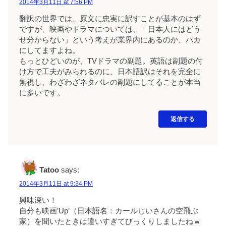
2014年3月11日 at 7:56 PM
翻訳の世界では、原文に忠実に訳すことが基本のはず
ですが、映画やドラマについては、「日本人にはどう
せ分からない」という考えが業界内にあるのか、バカ
にしてますよね。
もっとひどいのが、TVドラマの副題。英語は副題の付
け方で工夫がみられるのに、日本語訳はそれを完全に
無視し、わざわざネタバレの副題にしてることが本当
に多いです。
返信する
Tatoo
says:
2014年3月11日 at 9:34 PM
興味深い！
自分も映画’Up’（日本語名：カールじいさんの空飛ぶ
家）を聞いたときは違いすぎてびっくりしましたねｗ