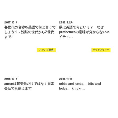
2017.10.4
2016.8.24
各世代の名称を英語で何と言うで
県は英語で何という？ なぜ
しょう？ - 沈黙の世代からZ世代
prefectureの意味が分からないネ
まで
イティ…
スラング辞典
ボキャブラリー
2016.12.7
2016.11.16
amenは賛美歌だけではなく日常
odds and ends、 bits and
会話でも使えます
bobs、 knick-…