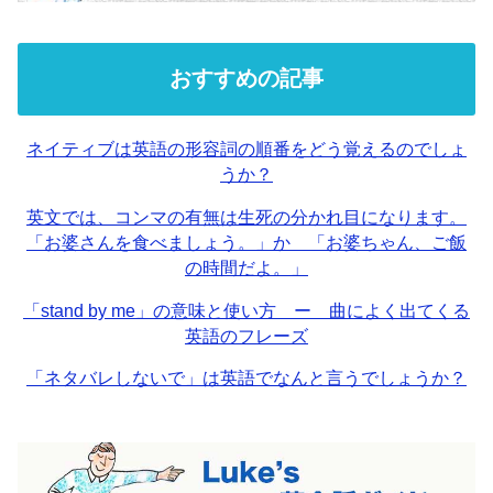
おすすめの記事
ネイティブは英語の形容詞の順番をどう覚えるのでしょ
うか？
英文では、コンマの有無は生死の分かれ目になります。
「お婆さんを食べましょう。」か 「お婆ちゃん、ご飯
の時間だよ。」
「stand by me」の意味と使い方 ー 曲によく出てくる
英語のフレーズ
「ネタバレしないで」は英語でなんと言うでしょうか？