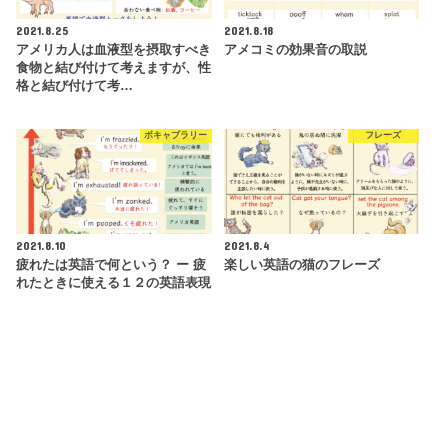
2021.8.25
2021.8.18
アメリカ人は血液型を摂取すべき
アメコミの効果音の取説
食物と結び付けて考えますが、性
格と結び付けて考…
ボキャブラリー
フレーズ
2021.8.10
2021.8.4
疲れたは英語で何という？ ー 疲
楽しい英語の猫のフレーズ
れたときに使える１２の英語表現