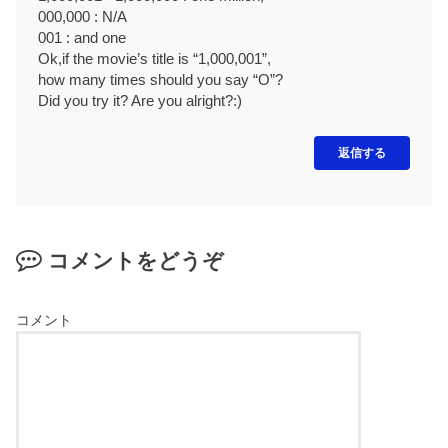
000,000 : N/A
001 : and one
Ok,if the movie’s title is “1,000,001”,
how many times should you say “O”?
Did you try it? Are you alright?:)
返信する
コメントをどうぞ
コメント