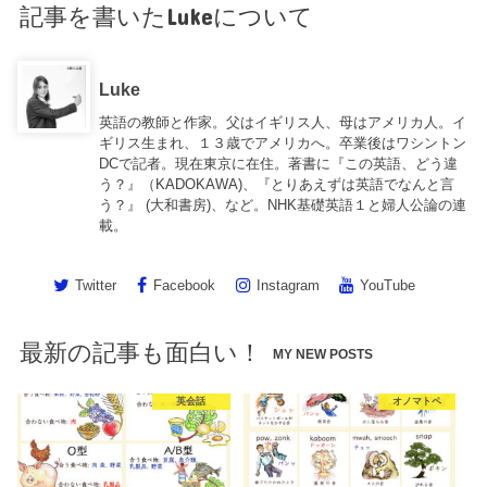
記事を書いたLukeについて
Luke
英語の教師と作家。父はイギリス人、母はアメリカ人。イ
ギリス生まれ、１３歳でアメリカへ。卒業後はワシントン
DCで記者。現在東京に在住。著書に『この英語、どう違
う？』（KADOKAWA)、『とりあえずは英語でなんと言
う？』 (大和書房)、など。NHK基礎英語１と婦人公論の連
載。
Twitter
Facebook
Instagram
YouTube
最新の記事も面白い！
MY NEW POSTS
英会話
オノマトペ