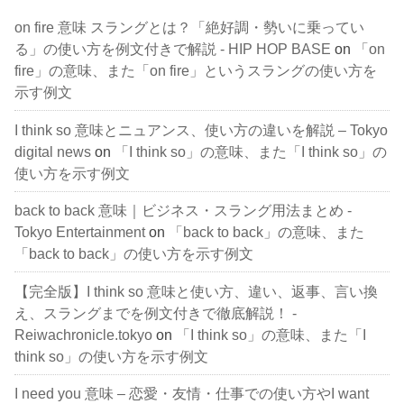
on fire 意味 スラングとは？「絶好調・勢いに乗ってい
る」の使い方を例文付きで解説 - HIP HOP BASE
on
「on
fire」の意味、また「on fire」というスラングの使い方を
示す例文
I think so 意味とニュアンス、使い方の違いを解説 – Tokyo
digital news
on
「I think so」の意味、また「I think so」の
使い方を示す例文
back to back 意味｜ビジネス・スラング用法まとめ -
Tokyo Entertainment
on
「back to back」の意味、また
「back to back」の使い方を示す例文
【完全版】I think so 意味と使い方、違い、返事、言い換
え、スラングまでを例文付きで徹底解説！ -
Reiwachronicle.tokyo
on
「I think so」の意味、また「I
think so」の使い方を示す例文
I need you 意味 – 恋愛・友情・仕事での使い方やI want