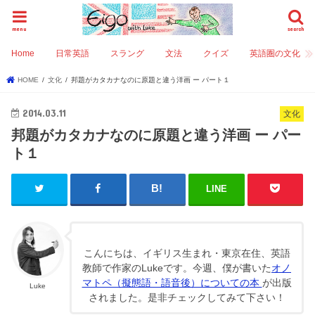
menu
search
Home
日常英語
スラング
文法
クイズ
英語圏の文化
HOME
文化
邦題がカタカナなのに原題と違う洋画 ー パート１
2014.03.11
文化
邦題がカタカナなのに原題と違う洋画 ー パー
ト１
LINE
こんにちは、イギリス生まれ・東京在住、英語
教師で作家のLukeです。今週、僕が書いた
オノ
マトペ（擬態語・語音後）についての本
が出版
Luke
されました。是非チェックしてみて下さい！