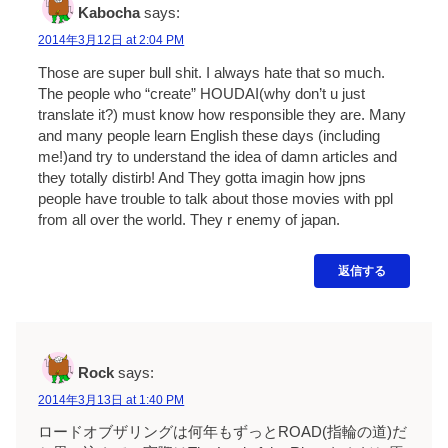
Kabocha
says:
2014年3月12日 at 2:04 PM
Those are super bull shit. I always hate that so much.
The people who “create” HOUDAI(why don’t u just
translate it?) must know how responsible they are. Many
and many people learn English these days (including
me!)and try to understand the idea of damn articles and
they totally distirb! And They gotta imagin how jpns
people have trouble to talk about those movies with ppl
from all over the world. They r enemy of japan.
返信する
Rock
says:
2014年3月13日 at 1:40 PM
ロードオブザリングは何年もずっとROAD(指輪の道)だ