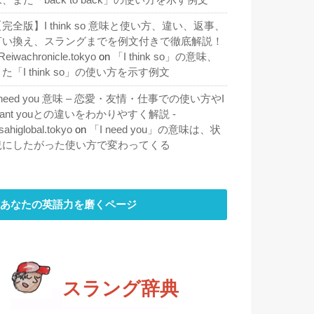
完全版】I think so 意味と使い方、違い、返事、
言い換え、スラングまでを例文付きで徹底解説！
 Reiwachronicle.tokyo
on
「I think so」の意味、
た「I think so」の使い方を示す例文
 need you 意味 – 恋愛・友情・仕事での使い方やI
ant youとの違いをわかりやすく解説 -
sahiglobal.tokyo
on
「I need you」の意味は、状
況にしたがった使い方で変わってくる
あなたの英語力を磨くページ
スラング辞典