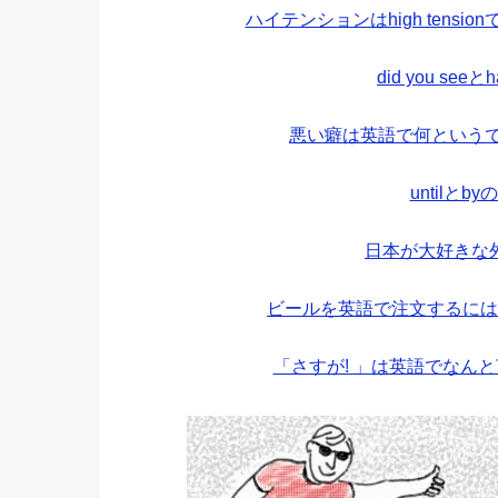
ハイテンションはhigh tens
did you see
悪い癖は英語で何というで
untilと
日本が大好きな
ビールを英語で注文するには
「さすが! 」は英語でなん