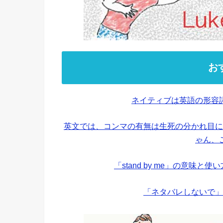
お
ネイティブは英語の形容
英文では、コンマの有無は生死の分かれ目に
ゃん、
「stand by me」の意味
「ネタバレしないで」