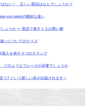
ionではない！ 正しい英語はなんでしょうか？
とhave you seenの微妙な違い
しょうか ー 英語で表す１２の悪い癖
byの違いについてのクイズ
外国人を表す４つのスラング
、どのようなフレーズが必要でしょうか
と言う? という新しい本が出版されます！