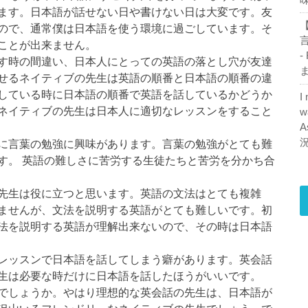
ます。日本語が話せない日や書けない日は大変です。友
【
ので、通常僕は日本語を使う環境に過ごしています。そ
ことが出来ません。
-
す時の間違い、日本人にとっての英語の落とし穴が友達
ま
せるネイティブの先生は英語の順番と日本語の順番の違
している時に日本語の順番で英語を話しているかどうか
I
ネイティブの先生は日本人に適切なレッスンをすること
w
A
に言葉の勉強に興味があります。言葉の勉強がとても難
す。 英語の難しさに苦労する生徒たちと苦労を分かち合
先生は役に立つと思います。英語の文法はとても複雑
ませんが、文法を説明する英語がとても難しいです。初
法を説明する英語が理解出来ないので、その時は日本語
レッスンで日本語を話してしまう癖があります。英会話
生は必要な時だけに日本語を話したほうがいいです。
でしょうか。やはり理想的な英会話の先生は、日本語が