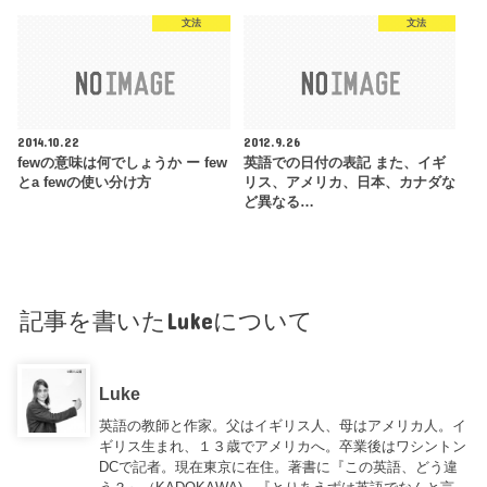
文法
文法
2014.10.22
2012.9.26
fewの意味は何でしょうか ー few
英語での日付の表記 また、イギ
とa fewの使い分け方
リス、アメリカ、日本、カナダな
ど異なる…
記事を書いたLukeについて
Luke
英語の教師と作家。父はイギリス人、母はアメリカ人。イ
ギリス生まれ、１３歳でアメリカへ。卒業後はワシントン
DCで記者。現在東京に在住。著書に『この英語、どう違