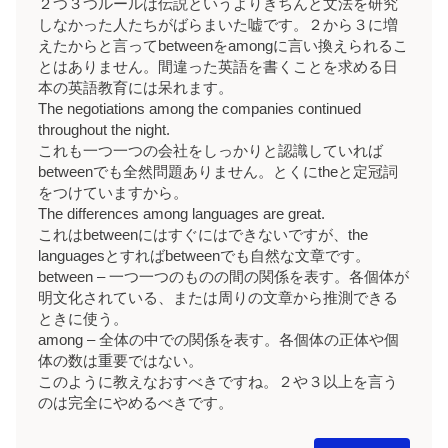
２つ３つルールは伝説というよりきちんと文法を研究
しなかった人たちがばらまいた嘘です。２から３に増
えたからと言ってbetweenをamongに言い換えられるこ
とはありません。間違った英語を書くことを求める日
本の英語教育には呆れます。
The negotiations among the companies continued
throughout the night.
これも一つ一つの会社をしっかりと認識していれば
betweenでも全然問題ありません。とくにtheと定冠詞
をつけていますから。
The differences among languages are great.
これはbetweenにはすぐにはできないですが、the
languagesとすればbetweenでも自然な文章です。
between – 一つ一つのものの間の関係を表す。各個体が
明文化されている、または周りの文章から推測できる
ときに使う。
among – 全体の中での関係を表す。各個体の正体や個
体の数は重要ではない。
このように教えなおすべきですね。２や３以上を言う
のは完全にやめるべきです。