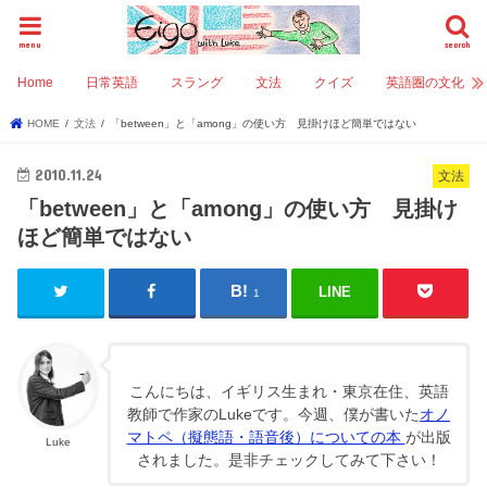
menu
search
Home
日常英語
スラング
文法
クイズ
英語圏の文化
HOME
文法
「between」と「among」の使い方 見掛けほど簡単ではない
2010.11.24
文法
「between」と「among」の使い方 見掛け
ほど簡単ではない
LINE
1
こんにちは、イギリス生まれ・東京在住、英語
教師で作家のLukeです。今週、僕が書いた
オノ
マトペ（擬態語・語音後）についての本
が出版
Luke
されました。是非チェックしてみて下さい！