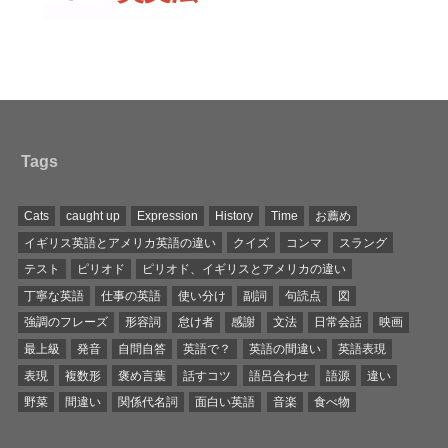
Tags
Cats
caught up
Expression
History
Time
お薦め
イギリス英語とアメリカ英語の違い
クイズ
コンマ
スラング
テスト
ピリオド
ピリオド、イギリスとアメリカの違い
丁寧な英語
仕事の英語
使い分け
副詞
句読点
図
強調のフレーズ
形容詞
怠け者
感謝
文法
日常会話
映画
最上級
発音
自問自答
英語で？
英語の間違い
英語表現
表現
複数形
褒め言葉
話すコツ
語呂合わせ
語源
違い
野菜
間違い
関係代名詞
面白い英語
音楽
食べ物