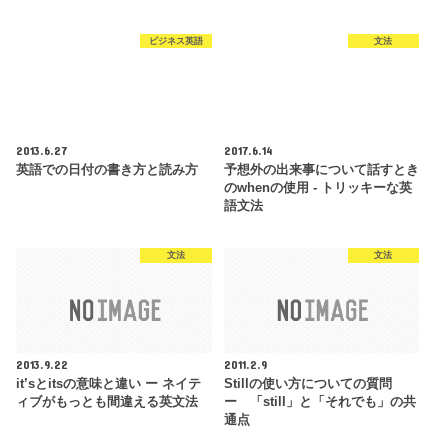
ビジネス英語
文法
2013.6.27
2017.6.14
英語での日付の書き方と読み方
予想外の出来事について話すとき
のwhenの使用 - トリッキーな英
語文法
文法
文法
2013.9.22
2011.2.9
it’sとitsの意味と違い ー ネイテ
Stillの使い方についての質問
ィブがもっとも間違える英文法
ー 「still」と「それでも」の共
通点