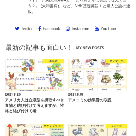
う？』（KADOKAWA)、『とりあえずは英語でなんと言
う？』 (大和書房)、など。NHK基礎英語１と婦人公論の連
載。
Twitter
Facebook
Instagram
YouTube
最新の記事も面白い！
MY NEW POSTS
英会話
オノマトペ
2021.8.25
2021.8.18
アメリカ人は血液型を摂取すべき
アメコミの効果音の取説
食物と結び付けて考えますが、性
格と結び付けて考…
ボキャブラリー
フレーズ