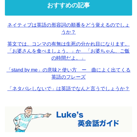
おすすめの記事
ネイティブは英語の形容詞の順番をどう覚えるのでしょ
うか？
英文では、コンマの有無は生死の分かれ目になります。
「お婆さんを食べましょう。」か 「お婆ちゃん、ご飯
の時間だよ。」
「stand by me」の意味と使い方 ー 曲によく出てくる
英語のフレーズ
「ネタバレしないで」は英語でなんと言うでしょうか？