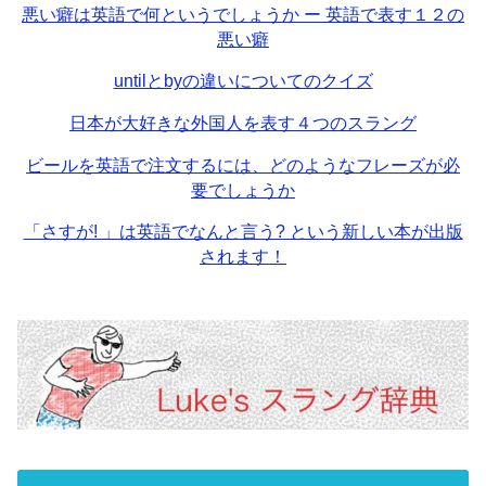
悪い癖は英語で何というでしょうか ー 英語で表す１２の
悪い癖
untilとbyの違いについてのクイズ
日本が大好きな外国人を表す４つのスラング
ビールを英語で注文するには、どのようなフレーズが必
要でしょうか
「さすが! 」は英語でなんと言う? という新しい本が出版
されます！