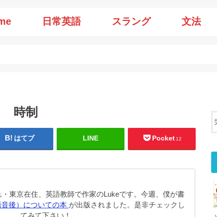
me
日常英語
スラング
文法
－ 時制
はてブ
LINE
Pocket
12
・東京在住、英語教師で作家のLukeです。今週、僕が書
語音後）についての本
が出版されました。是非チェックし
てみて下さい！