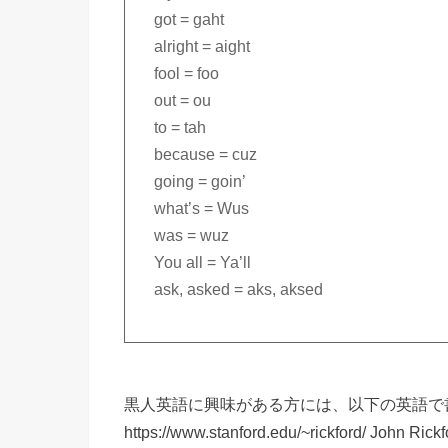
got = gaht
alright = aight
fool = foo
out = ou
to = tah
because = cuz
going = goin’
what’s = Wus
was = wuz
You all = Ya’ll
ask, asked = aks, aksed
黒人英語に興味がある方には、以下の英語で
https://www.stanford.edu/~rickford/