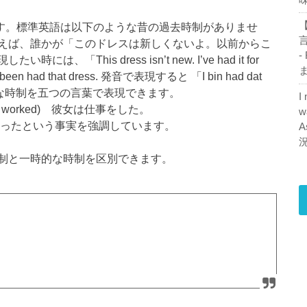
【
します。標準英語は以下のような昔の過去時制がありませ
えば、誰かが「このドレスは新しくないよ。以前からこ
-
his dress isn’t new. I’ve had it for
ま
ad that dress. 発音で表現すると 「I bin had dat
雑な時制を五つの言葉で表現できます。
I
(She worked) 彼女は仕事をした。
w
わったという事実を強調しています。
A
制と一時的な時制を区別できます。