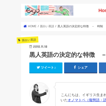
Ho
HOME
面白い英語
黒人英語の決定的な特徴 － 時制
面白い英語
2010.11.18
黒人英語の決定的な特徴 
ツイート
シェア
2
こんにちは、イギリス生まれ
いた
オノマトペ（擬態語・