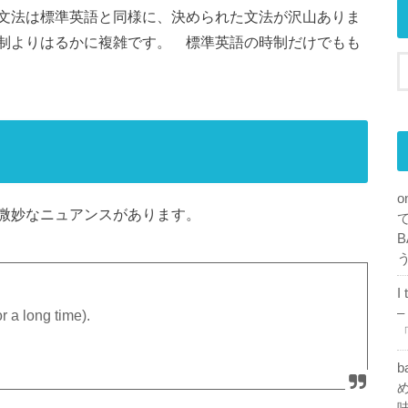
文法は標準英語と同様に、決められた文法が沢山ありま
制よりはるかに複雑です。 標準英語の時制だけでもも
o
微妙なニュアンスがあります。
B
I
–
r a long time).
「
b
め
味