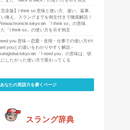
完全版】I think so 意味と使い方、違い、返事、
言い換え、スラングまでを例文付きで徹底解説！
 Reiwachronicle.tokyo
on
「I think so」の意味、
た「I think so」の使い方を示す例文
 need you 意味 – 恋愛・友情・仕事での使い方やI
ant youとの違いをわかりやすく解説 -
sahiglobal.tokyo
on
「I need you」の意味は、状
況にしたがった使い方で変わってくる
あなたの英語力を磨くページ
スラング辞典