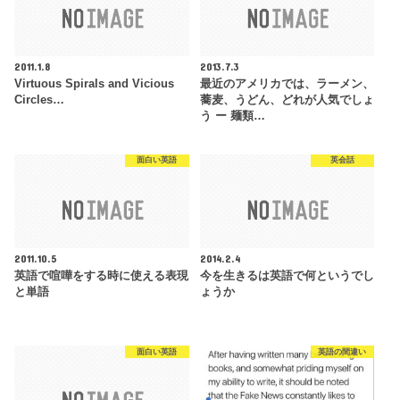
2011.1.8
2013.7.3
Virtuous Spirals and Vicious
最近のアメリカでは、ラーメン、
Circles…
蕎麦、うどん、どれが人気でしょ
う ー 麺類…
面白い英語
英会話
2011.10.5
2014.2.4
英語で喧嘩をする時に使える表現
今を生きるは英語で何というでし
と単語
ょうか
面白い英語
英語の間違い