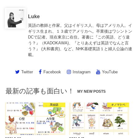
Luke
英語の教師と作家。父はイギリス人、母はアメリカ人。イ
ギリス生まれ、１３歳でアメリカへ。卒業後はワシントン
DCで記者。現在東京に在住。著書に『この英語、どう違
う？』（KADOKAWA)、『とりあえずは英語でなんと言
う？』 (大和書房)、など。NHK基礎英語１と婦人公論の連
載。
Twitter
Facebook
Instagram
YouTube
最新の記事も面白い！
MY NEW POSTS
英会話
オノマトペ