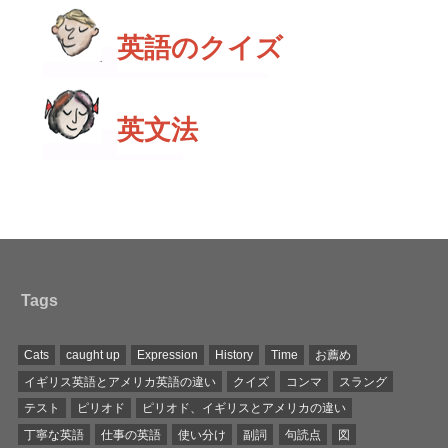
英語のクイズ
英文法
Tags
Cats
caught up
Expression
History
Time
お薦め
イギリス英語とアメリカ英語の違い
クイズ
コンマ
スラング
テスト
ピリオド
ピリオド、イギリスとアメリカの違い
丁寧な英語
仕事の英語
使い分け
副詞
句読点
図