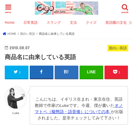
menu
search
Home
日常英語
スラング
文法
クイズ
英語圏の文化
HOME
面白い英語
商品名に由来している英語
2010.08.07
面白い英語
商品名に由来している英語
LINE
1
1
こんにちは、イギリス生まれ・東京在住、英語
教師で作家のLukeです。今週、僕が書いた
オノ
マトペ（擬態語・語音後）についての本
が出版
Luke
されました。是非チェックしてみて下さい！