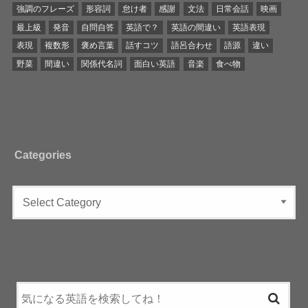
強調のフレーズ
形容詞
怠け者
感謝
文法
日常会話
映画
最上級
発音
自問自答
英語で？
英語の間違い
英語表現
表現
複数形
褒め言葉
話すコツ
語呂合わせ
語源
違い
野菜
間違い
関係代名詞
面白い英語
音楽
食べ物
Categories