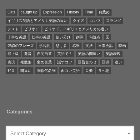
Cats
caught up
Expression
History
Time
お薦め
イギリス英語とアメリカ英語の違い
クイズ
コンマ
スラング
テスト
ピリオド
ピリオド、イギリスとアメリカの違い
丁寧な英語
仕事の英語
使い分け
副詞
句読点
図
強調のフレーズ
形容詞
怠け者
感謝
文法
日常会話
映画
最上級
発音
自問自答
英語で？
英語の間違い
英語表現
表現
複数形
褒め言葉
話すコツ
語呂合わせ
語源
違い
野菜
間違い
関係代名詞
面白い英語
音楽
食べ物
Categories