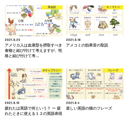
英会話
オノマトペ
2021.8.25
2021.8.18
アメリカ人は血液型を摂取すべき
アメコミの効果音の取説
食物と結び付けて考えますが、性
格と結び付けて考…
ボキャブラリー
フレーズ
2021.8.10
2021.8.4
疲れたは英語で何という？ ー 疲
楽しい英語の猫のフレーズ
れたときに使える１２の英語表現