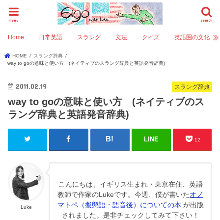
menu
search
Home
日常英語
スラング
文法
クイズ
英語圏の文化
HOME
スラング辞典
way to goの意味と使い方 (ネイティブのスラング辞典と英語発音辞典)
2011.02.19
スラング辞典
way to goの意味と使い方 (ネイティブのス
ラング辞典と英語発音辞典)
LINE
12
こんにちは、イギリス生まれ・東京在住、英語
教師で作家のLukeです。今週、僕が書いた
オノ
マトペ（擬態語・語音後）についての本
が出版
Luke
されました。是非チェックしてみて下さい！