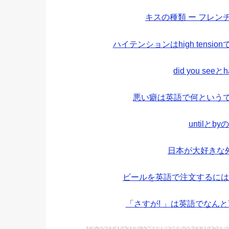
キスの種類 ー フレ
ハイテンションはhigh tens
did you see
悪い癖は英語で何というで
untilと
日本が大好きな
ビールを英語で注文するには
「さすが! 」は英語でなん