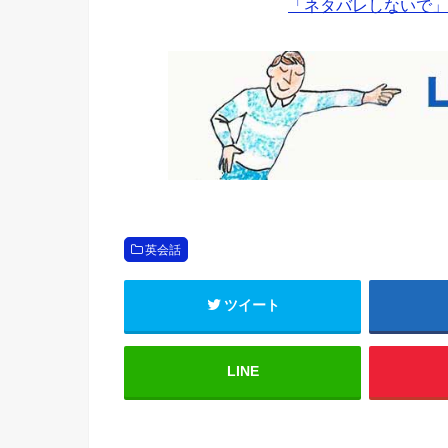
「ネタバレしないで」
英会話
ツイート
LINE