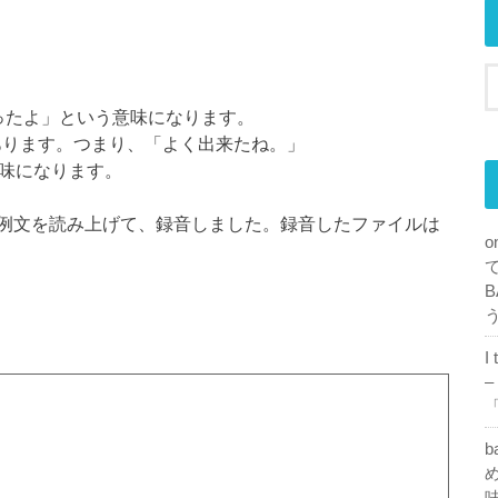
えて楽しかったよ」という意味になります。
じ意味があります。つまり、「よく出来たね。」
う意味になります。
例文を読み上げて、録音しました。録音したファイルは
o
B
I
–
「
b
め
味