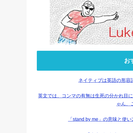
お
ネイティブは英語の形容
英文では、コンマの有無は生死の分かれ目に
ゃん、
「stand by me」の意味