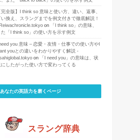
完全版】I think so 意味と使い方、違い、返事、
言い換え、スラングまでを例文付きで徹底解説！
 Reiwachronicle.tokyo
on
「I think so」の意味、
た「I think so」の使い方を示す例文
 need you 意味 – 恋愛・友情・仕事での使い方やI
ant youとの違いをわかりやすく解説 -
sahiglobal.tokyo
on
「I need you」の意味は、状
況にしたがった使い方で変わってくる
あなたの英語力を磨くページ
スラング辞典