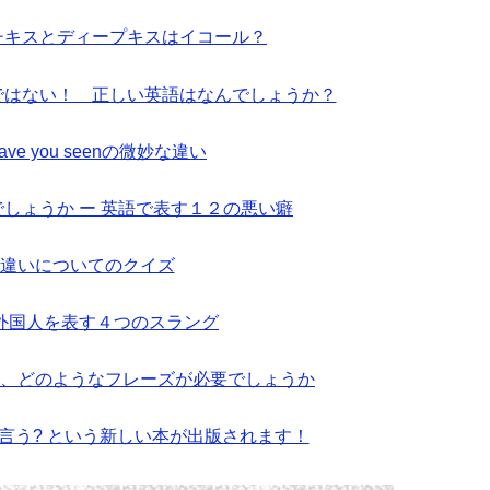
ンチキスとディープキスはイコール？
ionではない！ 正しい英語はなんでしょうか？
とhave you seenの微妙な違い
しょうか ー 英語で表す１２の悪い癖
byの違いについてのクイズ
外国人を表す４つのスラング
、どのようなフレーズが必要でしょうか
と言う? という新しい本が出版されます！