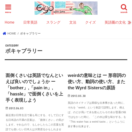
menu
search
Home
日常英語
スラング
文法
クイズ
英語圏の文化
HOME
ボキャブラリー
ボキャブラリー
面倒くさいは英語でなんとい
weirdの意味とは ー 形容詞の
えば良いのでしょうか ー
使い方、動詞の使い方、また
「bother」,「pain in」,
the Wyrd Sistersの原語
「hassle」で面倒くさいを上
2013.05.30
手く表現しよう
英語のネイティブは異様な出来事があった時に、
それを「weird」という単語で説明します。例え
2013.06.03
ば、のどが渇いて水を飲んだらその水が普通の味
最近僕が日常生活で最も耳にする、そして口にす
ではなかった時に、「この水は変な味がする」を
る日本語の不満の言葉は、「面倒くさい」の気が
「This water has a weird taste.」というふうに
します。それなので、もしかしたらこの言葉を英
表す事が出来ます。
語でも使いたい日本人は大勢居るかもしれませ