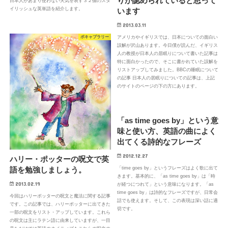
りが認められていると思って
日本人があまり使わない天気を表す３２個のスタ
イリッシュな英単語を紹介します。
います
2013.03.11
ボキャブラリー
アメリカやイギリスでは、日本についての面白い
誤解が沢山あります。今日僕が読んだ、イギリス
人の教授が日本人の居眠りについて書いた記事は
特に面白かったので、そこに書かれていた誤解を
リストアップしてみました。BBCの睡眠について
の記事 日本人の居眠りについての記事は、上記
のサイトのページの下の方にあります。
「as time goes by」という意
味と使い方、英語の曲によく
出てくる詩的なフレーズ
2012.12.27
ハリー・ポッターの呪文で英
語を勉強しましょう。
「time goes by」というフレーズはよく歌に出て
きます。基本的に、「as time goes by」は「時
2013.02.19
が経つにつれて」という意味になります。「as
time goes by」は詩的なフレーズですが、日常会
今回はハリーポッターの呪文と魔法に関する記事
話でも使えます。そして、この表現は深い話に適
です。この記事では、ハリーポッターに出てきた
切です。
一部の呪文をリスト・アップしています。これら
の呪文は主にラテン語に由来していますが、一目