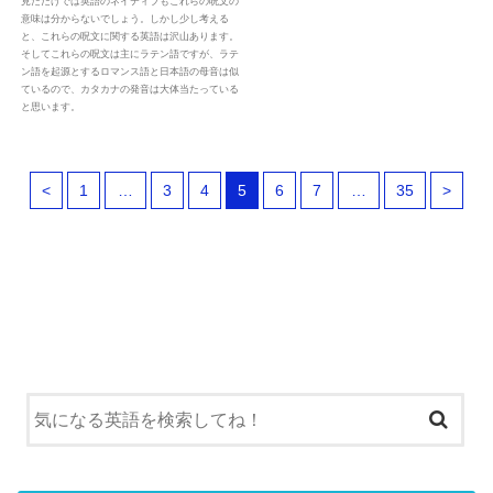
見ただけでは英語のネイティブもこれらの呪文の
意味は分からないでしょう。しかし少し考える
と、これらの呪文に関する英語は沢山あります。
そしてこれらの呪文は主にラテン語ですが、ラテ
ン語を起源とするロマンス語と日本語の母音は似
ているので、カタカナの発音は大体当たっている
と思います。
<
1
…
3
4
5
6
7
…
35
>