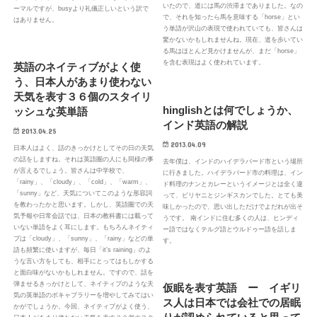
いたので、道には馬の渋滞までありました。なの
ーマルですが、busyより礼儀正しいという訳で
で、それを知ったら馬を意味する「horse」とい
はありません。
う単語が沢山の表現で使われていても、皆さんは
驚かないかもしれませんね。現在、道を歩いてい
る馬はほとんど見かけませんが、まだ「horse」
ボキャブラリー
を含む表現はよく使われています。
英語のネイティブがよく使
う、日本人があまり使わない
天気を表す３６個のスタイリ
hinglishとは何でしょうか、
ッシュな英単語
インド英語の解説
2013.04.25
2013.04.09
日本人はよく、話のきっかけとしてその日の天気
の話をしますね。それは英語圏の人にも同様の事
去年僕は、インドのハイデラバード市という場所
が言えるでしょう。皆さんは中学校で、
に行きました。ハイデラバード市の料理は、イン
「rainy」、「cloudy」、「cold」、「warm」、
ド料理のナンとカレーというイメージとは全く違
「sunny」など、天気についてこのような形容詞
って、ビリヤニとジンギスカンでした。とても美
を教わったかと思います。しかし、英語圏での天
味しかったので、思い出しただけでよだれが出そ
気予報や日常会話では、日本の教科書には載って
うです。 南インドに住む多くの人は、ヒンディ
いない単語をよく耳にします。もちろんネイティ
ー語ではなくテルグ語とウルドゥー語を話しま
ブは「cloudy」、「sunny」、「rainy」などの単
す。
語も頻繁に使いますが、毎日「it’s raining」のよ
うな言い方をしても、相手にとってはもしかする
と面白味がないかもしれません。ですので、話を
弾ませるきっかけとして、ネイティブのような天
仮眠を表す英語 ー イギリ
気の英単語のボキャブラリーを増やしてみてはい
ス人は日本では会社での居眠
かがでしょうか。今回、ネイティブがよく使う、