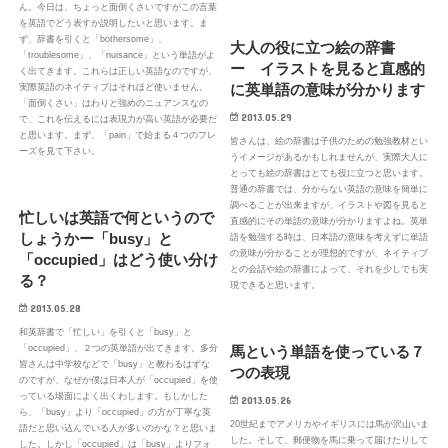
ん。今日は、ちょっと面倒くさいですがこの言葉
を英語でどう表すか説明したいと思います。ま
ず、辞書を引くと「bothersome」、
大人の役に立つ絵の辞書
「troublesome」、「nuisance」という単語がよ
ー イラストを見ると直感的
く出てきます。これらは正しい英語なのですが、
に英単語の意味が分かります
実際英語のネイティブはそれほど使いません。
「面倒くさい」はわりと強めのニュアンスなの
2013.05.29
で、これを伝えるには表現力が高い英語が必要だ
と思います。まず、「pain」で始まる４つのフレ
皆さんは、絵の辞書は子供のための勉強教材とい
ーズを見て下さい。
うイメージがあるかもしれませんが、実際大人に
とっても絵の辞書はとても役に立つと思います。
普通の辞書では、分からない英語の意味を簡単に
調べることが出来ますが、イラストや図を見ると
忙しいは英語で何というので
直感的にその単語の意味が分かりますよね。英単
しょうかー「busy」と
語を勉強する時は、日本語の意味を考えずに単語
の意味が分かることが理想的ですが、ネイティブ
「occupied」はどう使い分け
との会話や絵の辞書によって、それを少しでも実
る？
現できると思います。
2013.05.28
和英辞書で「忙しい」を引くと「busy」と
馬という単語を使っている７
「occupied」、２つの英単語が出てきます。多分
皆さんは中学校などで「busy」と教わるはずな
つの表現
のですが、なぜか僕は日本人が「occupied」を使
っている場面によく出くわします。もしかした
2013.05.26
ら、「busy」より「occupied」の方が丁寧な英
20世紀までアメリカやイギリスには馬が沢山いま
語だと思い込んでいる人が多いのかな？と思いま
した。そして、郵便物を馬に乗って届けたりして
した。しかし「occupied」は「busy」よりフォ