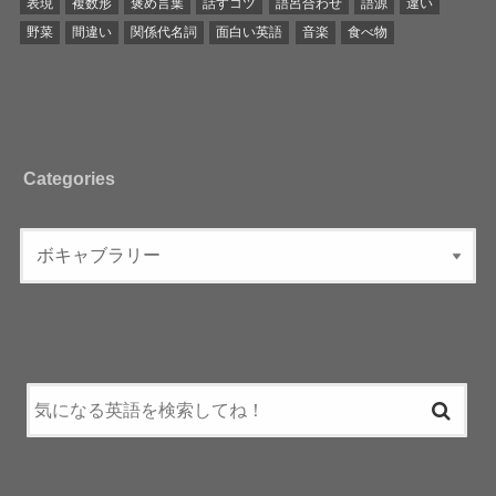
表現
複数形
褒め言葉
話すコツ
語呂合わせ
語源
違い
野菜
間違い
関係代名詞
面白い英語
音楽
食べ物
Categories