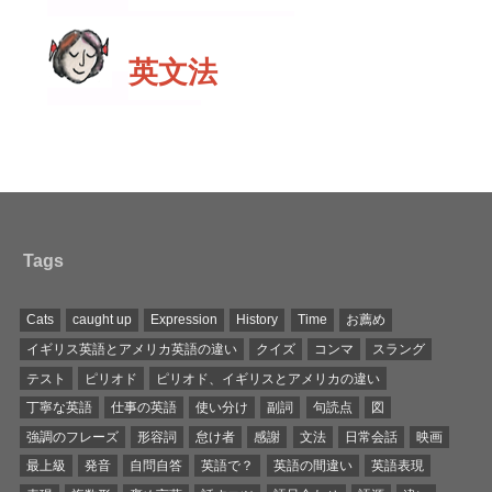
英文法
Tags
Cats
caught up
Expression
History
Time
お薦め
イギリス英語とアメリカ英語の違い
クイズ
コンマ
スラング
テスト
ピリオド
ピリオド、イギリスとアメリカの違い
丁寧な英語
仕事の英語
使い分け
副詞
句読点
図
強調のフレーズ
形容詞
怠け者
感謝
文法
日常会話
映画
最上級
発音
自問自答
英語で？
英語の間違い
英語表現