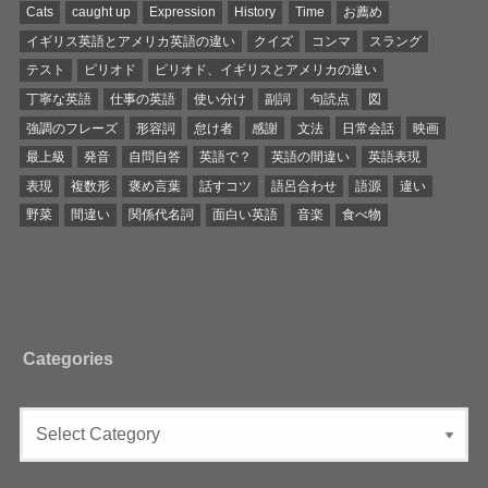
Cats
caught up
Expression
History
Time
お薦め
イギリス英語とアメリカ英語の違い
クイズ
コンマ
スラング
テスト
ピリオド
ピリオド、イギリスとアメリカの違い
丁寧な英語
仕事の英語
使い分け
副詞
句読点
図
強調のフレーズ
形容詞
怠け者
感謝
文法
日常会話
映画
最上級
発音
自問自答
英語で？
英語の間違い
英語表現
表現
複数形
褒め言葉
話すコツ
語呂合わせ
語源
違い
野菜
間違い
関係代名詞
面白い英語
音楽
食べ物
Categories