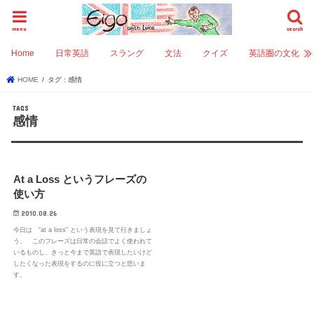
menu
search
Home
日常英語
スラング
文法
クイズ
英語圏の文化
HOME
タグ : 感情
感情
At a Loss というフレーズの
使い方
2010.08.26
今日は “at a loss” という表現を見て行きましょ
う。 このフレーズは日常の会話でよく使われて
いるものし、きっと今まで英語で表現したいけど
したくなった表現をするのに役に立つと思いま
す。