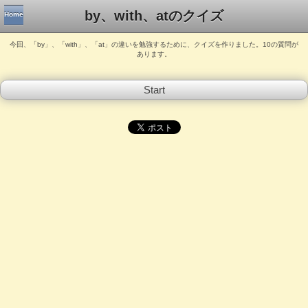
by、with、atのクイズ
Home
今回、「by」、「with」、「at」の違いを勉強するために、クイズを作りました。10の質問が
あります。
Start